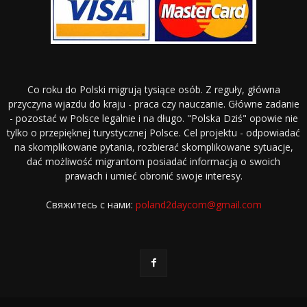
Co roku do Polski migrują tysiące osób. Z reguły, główna
przyczyna wjazdu do kraju - praca czy nauczanie. Główne zadanie
- pozostać w Polsce legalnie i na długo. "Polska Dziś" opowie nie
tylko o przepięknej turystycznej Polsce. Cel projektu - odpowiadać
na skomplikowane pytania, rozbierać skomplikowane sytuacje,
dać możliwość migrantom posiadać informacją o swoich
prawach i umieć obronić swoje interesy.
Свяжитесь с нами:
poland2daycom@gmail.com