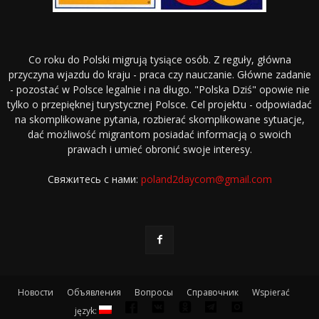
Co roku do Polski migrują tysiące osób. Z reguły, główna
przyczyna wjazdu do kraju - praca czy nauczanie. Główne zadanie
- pozostać w Polsce legalnie i na długo. "Polska Dziś" opowie nie
tylko o przepięknej turystycznej Polsce. Cel projektu - odpowiadać
na skomplikowane pytania, rozbierać skomplikowane sytuacje,
dać możliwość migrantom posiadać informacją o swoich
prawach i umieć obronić swoje interesy.
Свяжитесь с нами:
poland2daycom@gmail.com
Новости
Объявления
Вопросы
Справочник
Wspierać
język: