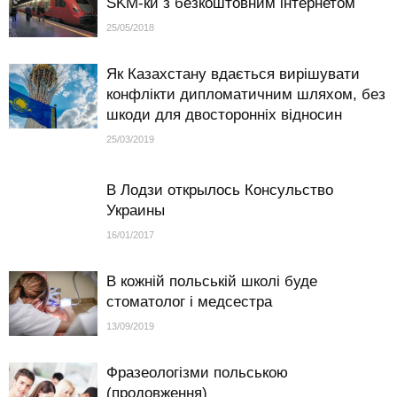
SKM-ки з безкоштовним інтернетом
25/05/2018
Як Казахстану вдається вирішувати
конфлікти дипломатичним шляхом, без
шкоди для двосторонніх відносин
25/03/2019
В Лодзи открылось Консульство
Украины
16/01/2017
В кожній польській школі буде
стоматолог і медсестра
13/09/2019
Фразеологізми польською
(продовження)