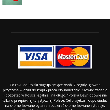
Co roku do Polski migrują tysiące osób. Z reguły, główna
przyczyna wjazdu do kraju - praca czy nauczanie. Główne zadanie
- pozostać w Polsce legalnie i na długo. "Polska Dziś" opowie nie
tylko o przepięknej turystycznej Polsce. Cel projektu - odpowiadać
na skomplikowane pytania, rozbierać skomplikowane sytuacje,