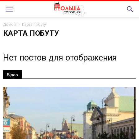
Домой
Карта побуту
КАРТА ПОБУТУ
Нет постов для отображения
Відео