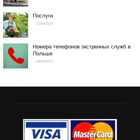
Послуги
-
22/06/2018
Номера телефонов экстренных служб в
Польше
-
04/09/2017