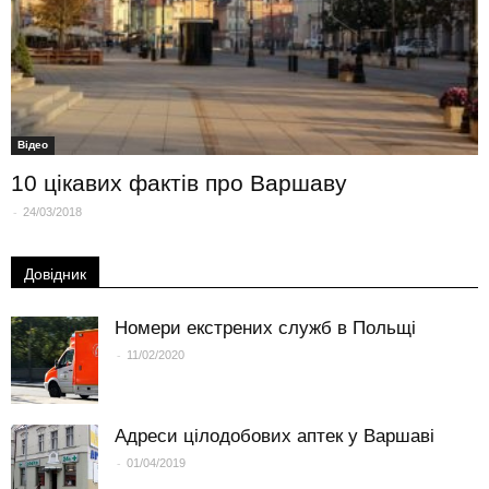
Вiдео
10 цікавих фактів про Варшаву
-
24/03/2018
Довідник
Номери екстрених служб в Польщі
-
11/02/2020
Адреси цілодобових аптек у Варшаві
-
01/04/2019