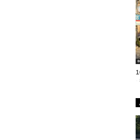
В
1
-