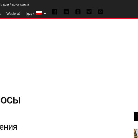
tracja / autoryzacja
к
Wspierać
język:
РОСЫ
жения