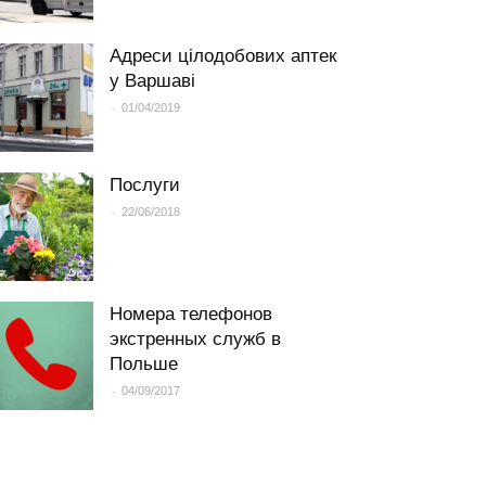
Адреси цілодобових аптек
у Варшаві
-
01/04/2019
Послуги
-
22/06/2018
Номера телефонов
экстренных служб в
Польше
-
04/09/2017