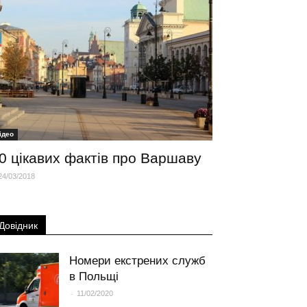
iдео
0 цікавих фактів про Варшаву
24/03/2018
Довідник
Номери екстрених служб
в Польщі
-
11/02/2020