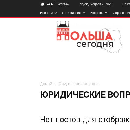
C
24.6
Warsaw
piątek, Sierpień 7, 2026
Rejes
Новости
Объявления
Вопросы
Справочни
Poland2day
Домой
Юридические вопросы
ЮРИДИЧЕСКИЕ ВОП
Нет постов для отобра