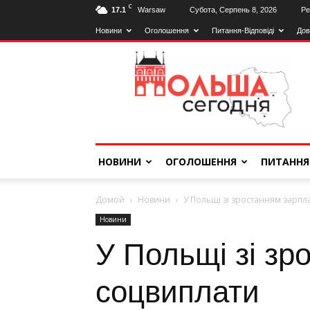
C
17.1
Warsaw
Субота, Серпень 8, 2026
Ре
Новини
Оголошення
Питання-Відповіді
Дов
Польща
Сьогодні
НОВИНИ
ОГОЛОШЕННЯ
ПИТАННЯ
Домой
Новини
У Польщі зі зростанням зарпл
Новини
У Польщі зі зр
соцвиплати