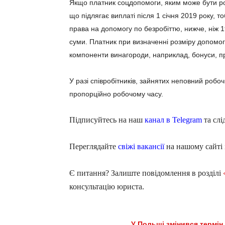
Якщо платник соцдопомоги, яким може бути ро
що підлягає виплаті після 1 січня 2019 року, 
права на допомогу по безробіттю, нижче, ніж 1
суми. Платник при визначенні розміру допомоги
компоненти винагороди, наприклад, бонуси, пр
У разі співробітників, зайнятих неповний роб
пропорційно робочому часу.
Підписуйтесь на наш
канал в Telegram
та слі
Переглядайте
свіжі вакансії
на нашому сайті 
Є питання? Залиште повідомлення в розділі
консультацію юриста.
У Польщі змінився термін 