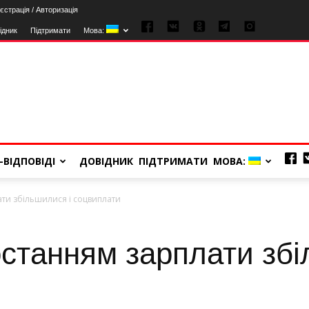
єстрація / Авторизація
ідник
Підтримати
Мова:
-ВІДПОВІДІ
ДОВІДНИК
ПІДТРИМАТИ
МОВА:
ати збільшилися і соцвиплати
останням зарплати збі