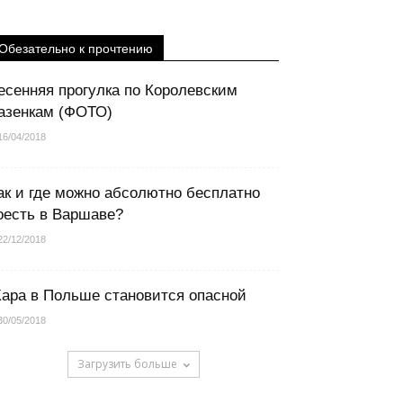
Обезательно к прочтению
есенняя прогулка по Королевским
азенкам (ФОТО)
16/04/2018
ак и где можно абсолютно бесплатно
оесть в Варшаве?
22/12/2018
ара в Польше становится опасной
30/05/2018
Загрузить больше