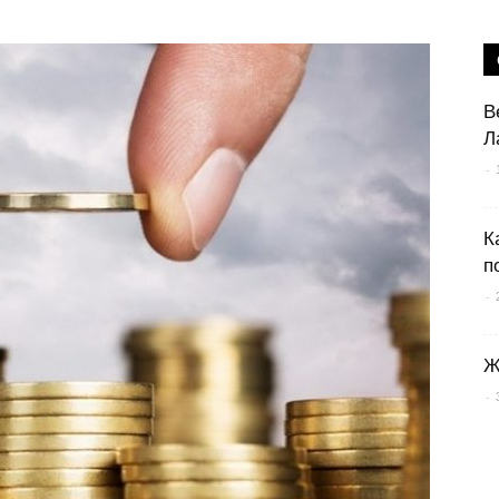
В
Л
-
К
п
-
Ж
-