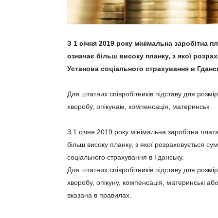
З 1 січня 2019 року мінімальна заробітна 
означає більш високу планку, з якої розр
Установа соціального страхування в Гданс
Для штатних співробітників підставу для розмі
хворобу, опікунам, компенсація, материнськ
З 1 січня 2019 року мінімальна заробітна пла
більш високу планку, з якої розраховується с
соціального страхування в Гданську.
Для штатних співробітників підставу для розмі
хворобу, опікуну, компенсація, материнські аб
вказана в правилах.