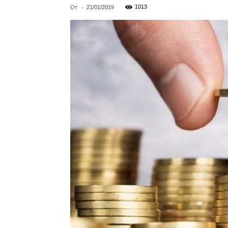
От
-
1013
21/01/2019