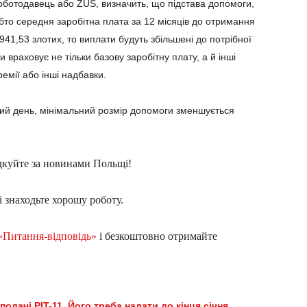
ботодавець або ZUS, визначить, що підстава допомоги,
тобто середня заробітна плата за 12 місяців до отримання
941,53 злотих, то виплати будуть збільшені до потрібної
 враховує не тільки базову заробітну плату, а й інші
емії або інші надбавки.
очий день, мінімальний розмір допомоги зменшується
дкуйте за новинами Польщі!
і знаходьте хорошу роботу.
«Питання-відповідь»
і безкоштовно отримайте
подачі PIT-11. Його треба надати до кінця січня