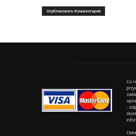
Co r
przy
zada
opow
- od
skom
info
Свяж