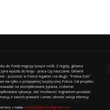
oku do Polski migrują tysiące osób. Z reguły, główna
czyna wjazdu do kraju - praca czy nauczanie. Główne
nie - pozostać w Polsce legalnie i na długo. "Polska Dziś"
ie nie tylko o przepięknej turystycznej Polsce. Cel projektu
powiadać na skomplikowane pytania, rozbierać
plikowane sytuacje, dać możliwość migrantom posiadać
rmacją o swoich prawach i umieć obronić swoje interesy.
итесь с нами:
poland2daycom@gmail.com