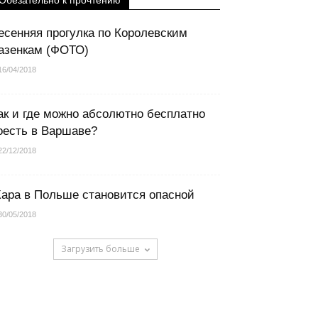
Обезательно к прочтению
есенняя прогулка по Королевским
азенкам (ФОТО)
16/04/2018
ак и где можно абсолютно бесплатно
оесть в Варшаве?
22/12/2018
ара в Польше становится опасной
30/05/2018
Загрузить больше