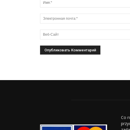
Co r
przy
zada