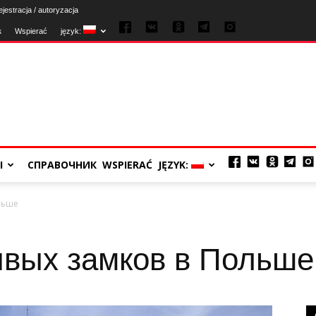
jestracja / autoryzacja
к
Wspierać
język:
Ы
СПРАВОЧНИК
WSPIERAĆ
JĘZYK:
льше
ивых замков в Польше