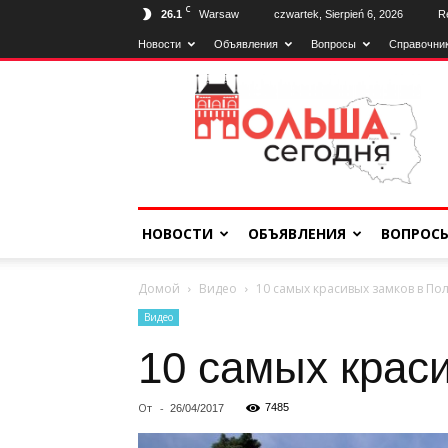
C
26.1
Warsaw
czwartek, Sierpień 6, 2026
Re
Новости
Объявления
Вопросы
Справочни
Poland2day
НОВОСТИ
ОБЪЯВЛЕНИЯ
ВОПРОС
Домой
Видео
10 самых красивых замков в По
Видео
10 самых крас
От
-
7485
26/04/2017