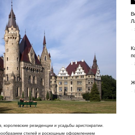
В
Л
-
К
п
-
Ж
-
, королевские резиденции и усадьбы аристократии.
нообразием стилей и роскошным оформлением