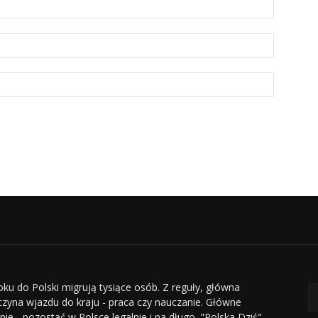
oku do Polski migrują tysiące osób. Z reguły, główna
czyna wjazdu do kraju - praca czy nauczanie. Główne
nie - pozostać w Polsce legalnie i na długo. "Polska Dziś"