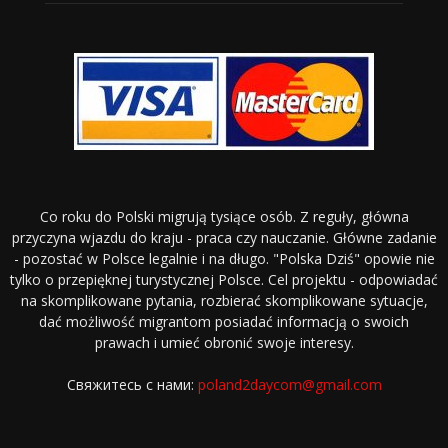
Co roku do Polski migrują tysiące osób. Z reguły, główna
przyczyna wjazdu do kraju - praca czy nauczanie. Główne zadanie
- pozostać w Polsce legalnie i na długo. "Polska Dziś" opowie nie
tylko o przepięknej turystycznej Polsce. Cel projektu - odpowiadać
na skomplikowane pytania, rozbierać skomplikowane sytuacje,
dać możliwość migrantom posiadać informacją o swoich
prawach i umieć obronić swoje interesy.
Свяжитесь с нами:
poland2daycom@gmail.com