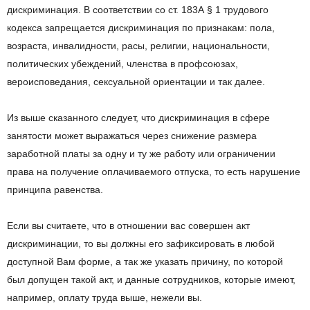
дискриминация. В
соответствии со
ст. 183А
§
1 трудового
кодекса запрещается дискриминация по
признакам: пола,
возраста, инвалидности, расы, религии, национальности,
политических убеждений, членства в
профсоюзах,
вероисповедания, сексуальной ориентации и
так далее.
Из
выше сказанного следует, что дискриминация в
сфере
занятости может выражаться через снижение размера
заработной платы за
одну и
ту
же работу или ограничении
права на
получение оплачиваемого отпуска, то
есть нарушение
принципа равенства.
Если вы
считаете, что в
отношении вас совершен акт
дискриминации, то
вы
должны его зафиксировать в
любой
доступной Вам форме, а
так
же указать причину, по
которой
был допущен такой акт, и
данные сотрудников, которые имеют,
например, оплату труда выше, нежели вы.