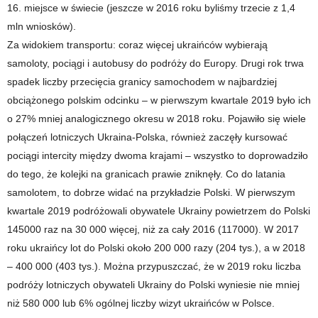
16. miejsce w świecie (jeszcze w 2016 roku byliśmy trzecie z 1,4
mln wniosków).
Za widokiem transportu: coraz więcej ukraińców wybierają
samoloty, pociągi i autobusy do podróży do Europy. Drugi rok trwa
spadek liczby przecięcia granicy samochodem w najbardziej
obciążonego polskim odcinku – w pierwszym kwartale 2019 było ich
o 27% mniej analogicznego okresu w 2018 roku. Pojawiło się wiele
połączeń lotniczych Ukraina-Polska, również zaczęły kursować
pociągi intercity między dwoma krajami – wszystko to doprowadziło
do tego, że kolejki na granicach prawie zniknęły. Co do latania
samolotem, to dobrze widać na przykładzie Polski. W pierwszym
kwartale 2019 podróżowali obywatele Ukrainy powietrzem do Polski
145000 raz na 30 000 więcej, niż za cały 2016 (117000). W 2017
roku ukraińcy lot do Polski około 200 000 razy (204 tys.), a w 2018
– 400 000 (403 tys.). Można przypuszczać, że w 2019 roku liczba
podróży lotniczych obywateli Ukrainy do Polski wyniesie nie mniej
niż 580 000 lub 6% ogólnej liczby wizyt ukraińców w Polsce.