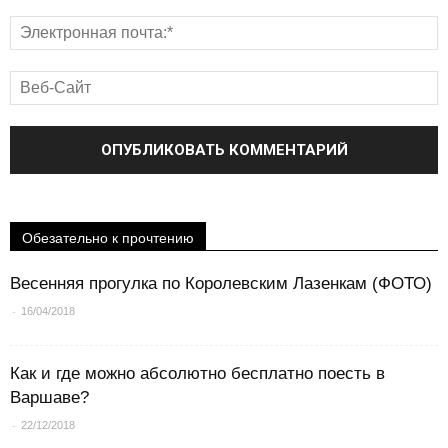
Обезательно к прочтению
Весенняя прогулка по Королевским Лазенкам (ФОТО)
-
16/04/2018
Как и где можно абсолютно бесплатно поесть в
Варшаве?
-
22/12/2018