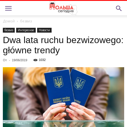
Домой
безвиз
безвиз
Интересное
Новости
Dwa lata ruchu bezwizowego:
główne trendy
От
-
1032
19/06/2019