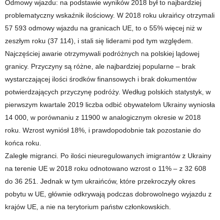
Odmowy wjazdu: na podstawie wyników 2018 był to najbardziej
problematyczny wskaźnik ilościowy. W 2018 roku ukraińcy otrzymali
57 593 odmowy wjazdu na granicach UE, to o 55% więcej niż w
zeszłym roku (37 114), i stali się liderami pod tym względem.
Najczęściej awarie otrzymywali podróżnych na polskiej lądowej
granicy. Przyczyny są różne, ale najbardziej popularne – brak
wystarczającej ilości środków finansowych i brak dokumentów
potwierdzających przyczynę podróży. Według polskich statystyk, w
pierwszym kwartale 2019 liczba odbić obywatelom Ukrainy wyniosła
14 000, w porównaniu z 11900 w analogicznym okresie w 2018
roku. Wzrost wyniósł 18%, i prawdopodobnie tak pozostanie do
końca roku.
Zaległe migranci. Po ilości nieuregulowanych imigrantów z Ukrainy
na terenie UE w 2018 roku odnotowano wzrost o 11% – z 32 608
do 36 251. Jednak w tym ukraińców, które przekroczyły okres
pobytu w UE, głównie odkrywają podczas dobrowolnego wyjazdu z
krajów UE, a nie na terytorium państw członkowskich.