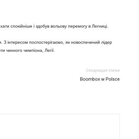
хати спокійніше і здобув вольову перемогу в Легниці.
я. З інтересом поспостерігаємо, як новоспечений лідер
ти чинного чемпіона, Легії.
Следующая статья
Boombox w Polsce