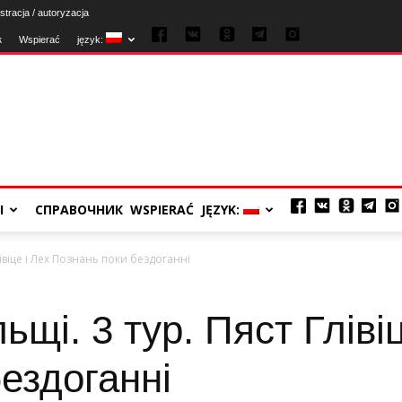
stracja / autoryzacja
к
Wspierać
język:
Ы
СПРАВОЧНИК
WSPIERAĆ
JĘZYK:
Глівіце і Лех Познань поки бездоганні
ьщі. 3 тур. Пяст Глівіц
ездоганні