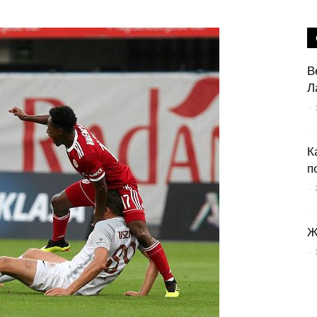
В
Л
-
К
п
-
Ж
-