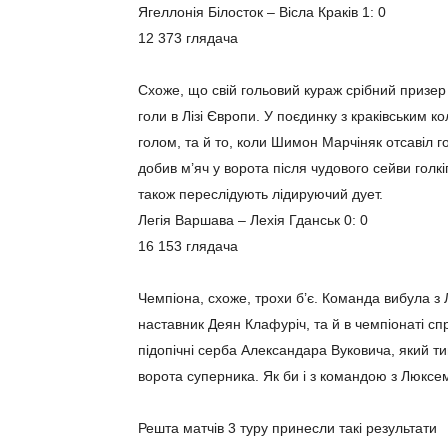
Ягеллонія Білосток – Вісла Краків 1: 0
12 373 глядача
Схоже, що свій гольовий кураж срібний призер 
голи в Лізі Європи. У поєдинку з краківським
голом, та й то, коли Шимон Марчіняк отсавіл 
добив м’яч у ворота після чудового сейви голкі
також переслідують лідируючий дует.
Легія Варшава – Лехія Гданськ 0: 0
16 153 глядача
Чемпіона, схоже, трохи б’є. Команда вибула з Л
наставник Деян Клафуріч, та й в чемпіонаті спр
підопічні серба Александара Вуковича, який ти
ворота суперника. Як би і з командою з Люксемб
Решта матчів 3 туру принесли такі результати