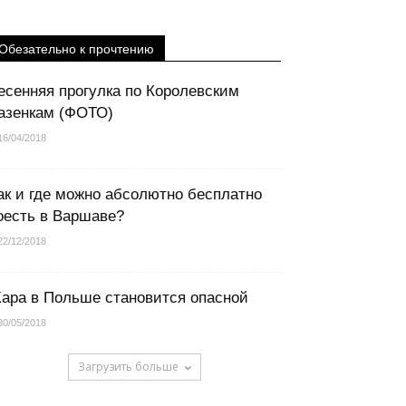
Обезательно к прочтению
есенняя прогулка по Королевским
азенкам (ФОТО)
16/04/2018
ак и где можно абсолютно бесплатно
оесть в Варшаве?
22/12/2018
ара в Польше становится опасной
30/05/2018
Загрузить больше