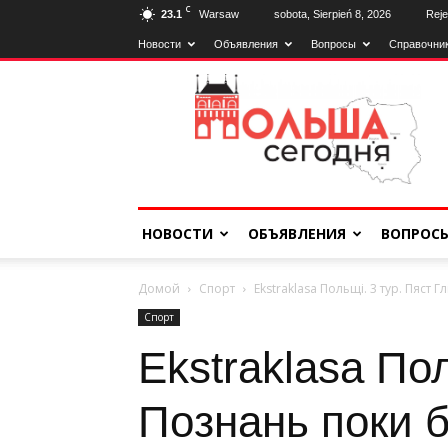
C
23.1
Warsaw
sobota, Sierpień 8, 2026
Reje
Новости
Объявления
Вопросы
Справочни
Poland2day
НОВОСТИ
ОБЪЯВЛЕНИЯ
ВОПРОС
Домой
Спорт
Ekstraklasa Польщі. 3 тур. Пяст 
Спорт
Ekstraklasa Пол
Познань поки б