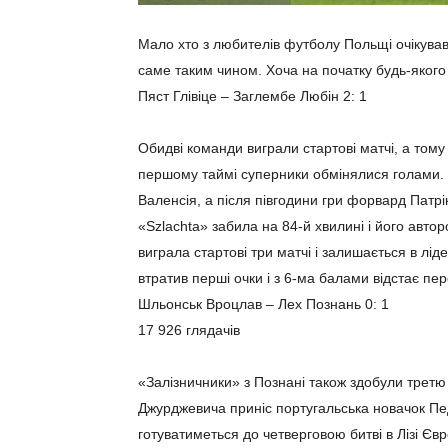
Мало хто з любителів футболу Польщі очікува
саме таким чином. Хоча на початку будь-якого 
Пяст Глівіце – Заглембе Любін 2: 1
Обидві команди виграли стартові матчі, а тому 
першому таймі суперники обмінялися голами. 
Валенсія, а після півгодини гри форвард Патрі
«Szlachta» забила на 84-й хвилині і його автор
виграла стартові три матчі і залишається в лі
втратив перші очки і з 6-ма балами відстає пер
Шльонськ Вроцлав – Лех Познань 0: 1
17 926 глядачів
«Залізничники» з Познані також здобули третю
Джурджевича приніс португальська новачок Пе
готуватиметься до четверговою битві в Лізі Євр