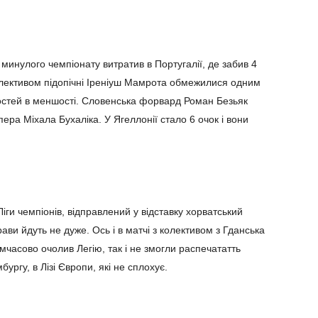
минулого чемпіонату витратив в Португалії, де забив 4
 колективом підопічні Іреніуш Мамрота обмежилися одним
гостей в меншості. Словенська форвард Роман Безьяк
пера Міхала Бухаліка. У Ягеллонії стало 6 очок і вони
іги чемпіонів, відправлений у відставку хорватський
ави йдуть не дуже. Ось і в матчі з колективом з Гданська
мчасово очолив Легію, так і не змогли распечататть
ургу, в Лізі Європи, які не сплохує.