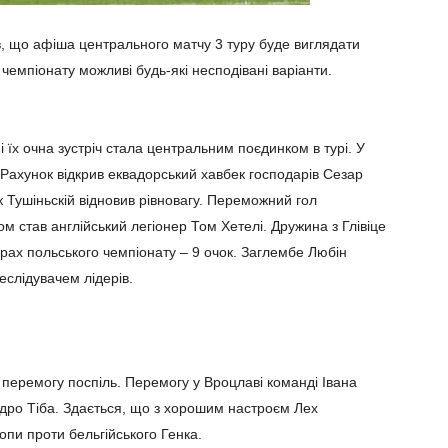
в, що афіша центрального матчу 3 туру буде виглядати
чемпіонату можливі будь-які несподівані варіанти.
і їх очна зустріч стала центральним поєдинком в турі. У
Рахунок відкрив еквадорський хавбек господарів Сезар
к Тушіньскій відновив рівновагу. Переможний гол
ом став англійський легіонер Том Хетелі. Дружина з Глівіце
дерах польського чемпіонату – 9 очок. Заглембе Любін
еслідувачем лідерів.
 перемогу поспіль. Перемогу у Вроцлаві команді Івана
дро Тіба. Здається, що з хорошим настроєм Лех
опи проти бельгійського Генка.