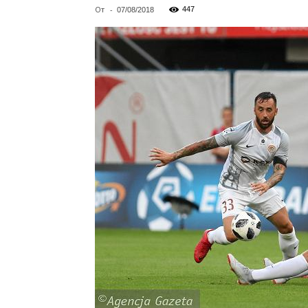
От
-
447
07/08/2018