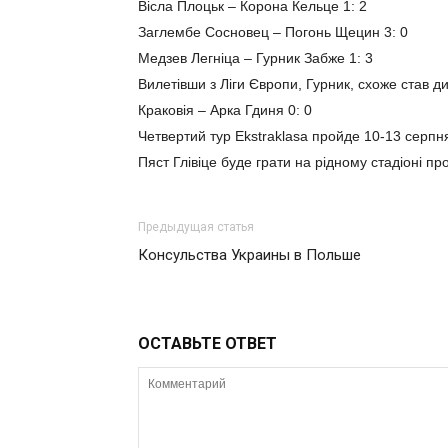
Вісла Плоцьк – Корона Кельце 1: 2
Заглембе Сосновец – Погонь Щецин 3: 0
Медзев Легніца – Гурник Забже 1: 3
Вилетівши з Ліги Європи, Гурник, схоже став ди
Краковія – Арка Гдиня 0: 0
Четвертий тур Ekstraklasa пройде 10-13 серпн
Пяст Глівіце буде грати на рідному стадіоні про
Предыдущая статья
Консульства Украины в Польше
ОСТАВЬТЕ ОТВЕТ