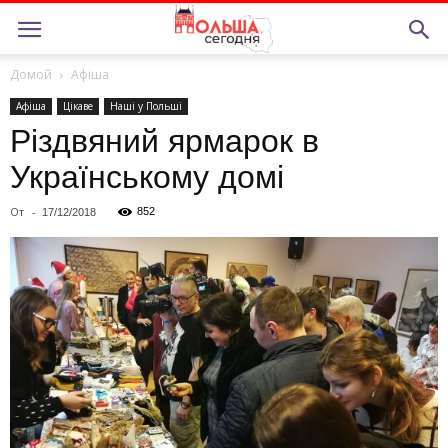
Домой
Афiша
Афiша
Цiкаве
Нашi у Польшi
Різдвяний ярмарок в
Українському домі
От
-
852
17/12/2018