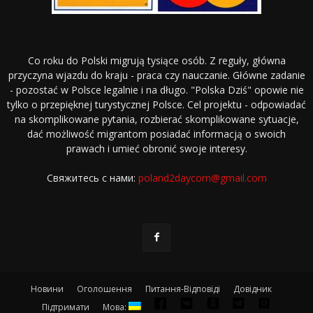
Co roku do Polski migrują tysiące osób. Z reguły, główna
przyczyna wjazdu do kraju - praca czy nauczanie. Główne zadanie
- pozostać w Polsce legalnie i na długo. "Polska Dziś" opowie nie
tylko o przepięknej turystycznej Polsce. Cel projektu - odpowiadać
na skomplikowane pytania, rozbierać skomplikowane sytuacje,
dać możliwość migrantom posiadać informacją o swoich
prawach i umieć obronić swoje interesy.
Свяжитесь с нами:
poland2daycom@gmail.com
Новини
Оголошення
Питання-Відповіді
Довідник
Підтримати
Мова: