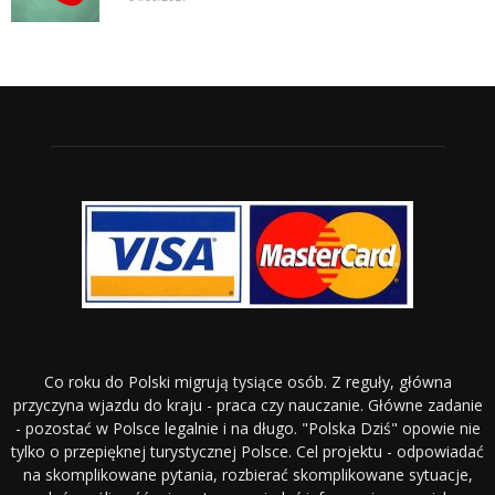
Co roku do Polski migrują tysiące osób. Z reguły, główna
przyczyna wjazdu do kraju - praca czy nauczanie. Główne zadanie
- pozostać w Polsce legalnie i na długo. "Polska Dziś" opowie nie
tylko o przepięknej turystycznej Polsce. Cel projektu - odpowiadać
na skomplikowane pytania, rozbierać skomplikowane sytuacje,