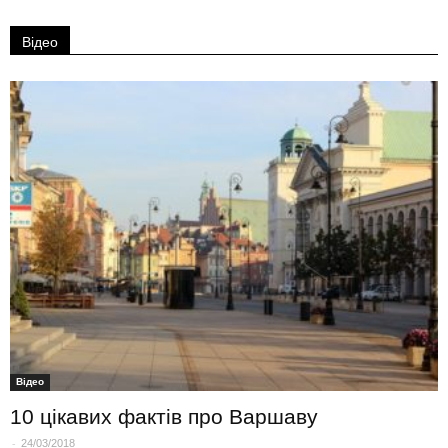
Відео
Вiдео
10 цікавих фактів про Варшаву
-
24/03/2018