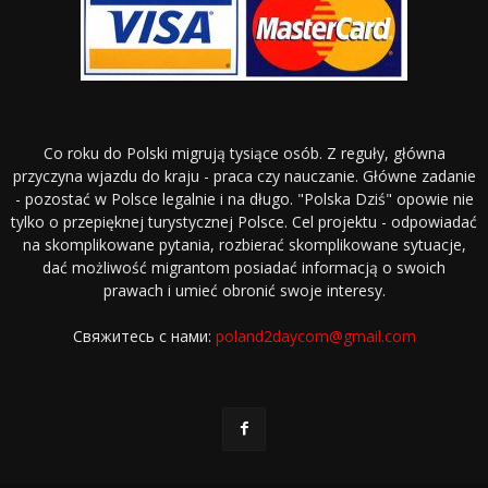
Co roku do Polski migrują tysiące osób. Z reguły, główna
przyczyna wjazdu do kraju - praca czy nauczanie. Główne zadanie
- pozostać w Polsce legalnie i na długo. "Polska Dziś" opowie nie
tylko o przepięknej turystycznej Polsce. Cel projektu - odpowiadać
na skomplikowane pytania, rozbierać skomplikowane sytuacje,
dać możliwość migrantom posiadać informacją o swoich
prawach i umieć obronić swoje interesy.
Свяжитесь с нами:
poland2daycom@gmail.com