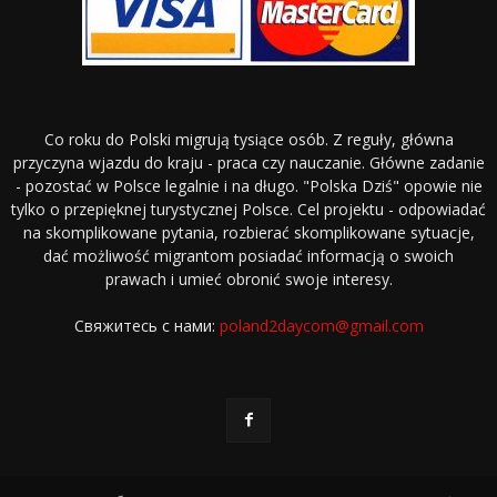
Co roku do Polski migrują tysiące osób. Z reguły, główna
przyczyna wjazdu do kraju - praca czy nauczanie. Główne zadanie
- pozostać w Polsce legalnie i na długo. "Polska Dziś" opowie nie
tylko o przepięknej turystycznej Polsce. Cel projektu - odpowiadać
na skomplikowane pytania, rozbierać skomplikowane sytuacje,
dać możliwość migrantom posiadać informacją o swoich
prawach i umieć obronić swoje interesy.
Свяжитесь с нами:
poland2daycom@gmail.com