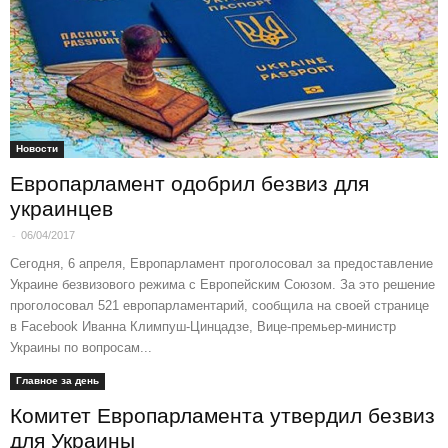
Новости
Европарламент одобрил безвиз для
украинцев
-
06/04/2017
Сегодня, 6 апреля, Европарламент проголосовал за предоставление
Украине безвизового режима с Европейским Союзом. За это решение
проголосовал 521 европарламентарий, сообщила на своей странице
в Facebook Иванна Климпуш-Цинцадзе, Вице-премьер-министр
Украины по вопросам...
Главное за день
Комитет Европарламента утвердил безвиз
для Украины