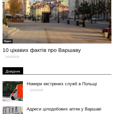
Вiдео
10 цікавих фактів про Варшаву
-
24/03/2018
Довідник
Номери екстрених служб в Польщі
-
11/02/2020
Адреси цілодобових аптек у Варшаві