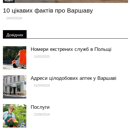
Вiдео
10 цікавих фактів про Варшаву
-
24/03/2018
Довідник
Номери екстрених служб в Польщі
-
11/02/2020
Адреси цілодобових аптек у Варшаві
-
01/04/2019
Послуги
-
22/06/2018