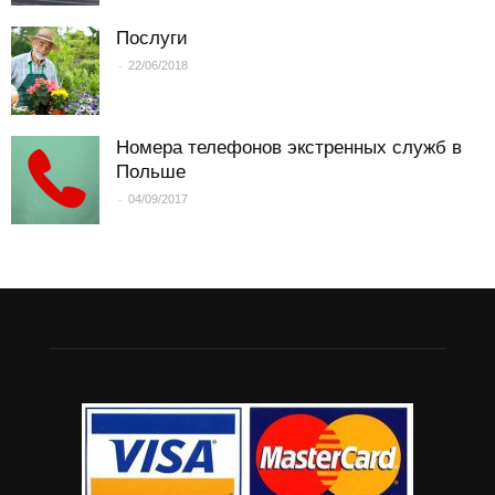
Послуги
-
22/06/2018
Номера телефонов экстренных служб в
Польше
-
04/09/2017