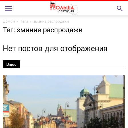
Домой
Теги
зминие распродажи
Тег: зминие распродажи
Нет постов для отображения
Відео