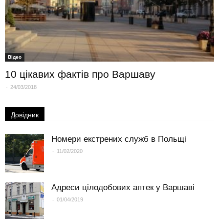
Вiдео
10 цікавих фактів про Варшаву
-
24/03/2018
Довідник
Номери екстрених служб в Польщі
-
11/02/2020
Адреси цілодобових аптек у Варшаві
-
01/04/2019