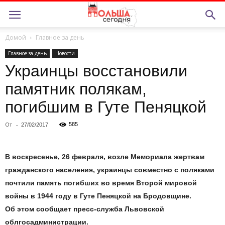
Домой
Главное за день
Главное за день
Новости
Украинцы восстановили
памятник полякам,
погибшим в Гуте Пеняцкой
От
-
585
27/02/2017
В
воскресенье, 26 февраля, возле Мемориала жертвам
гражданского населения, украинцы совместно с
поляками
почтили память погибших во
время Второй мировой
войны в
1944 году в
Гуте Пеняцкой на
Бродовщине.
Об
этом сообщает
пресс-служба
Львовской
облгосадминистрации.