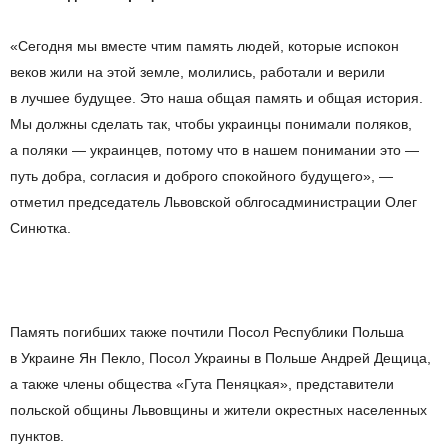
«
Сегодня мы
вместе чтим память людей, которые испокон
веков жили на
этой земле, молились, работали и
верили
в
лучшее будущее. Это наша общая память и
общая история.
Мы
должны сделать так, чтобы украинцы понимали поляков,
а
поляки
—
украинцев, потому что в
нашем понимании это
—
путь добра, согласия и
доброго спокойного будущего
»
,
—
отметил председатель Львовской облгосадминистрации Олег
Синютка.
Память погибших также почтили Посол Республики Польша
в
Украине Ян
Пекло, Посол Украины в
Польше Андрей Дещица,
а
также члены общества
«
Гута Пеняцкая
»
, представители
польской общины Львовщины и
жители окрестных населенных
пунктов.