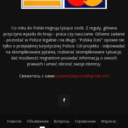
Co roku do Polski migrują tysiące osób. Z reguły, główna
przyczyna wjazdu do kraju - praca czy nauczanie. Główne zadanie
- pozostać w Polsce legalnie i na długo. "Polska Dziś" opowie nie
tylko o przepięknej turystycznej Polsce. Cel projektu - odpowiadać
na skomplikowane pytania, rozbierać skomplikowane sytuacje,
dać możliwość migrantom posiadać informacją o swoich
prawach i umieć obronić swoje interesy.
Свяжитесь с нами:
poland2daycom@gmail.com
Новости
Объявления
Вопросы
Справочник
Wspierać