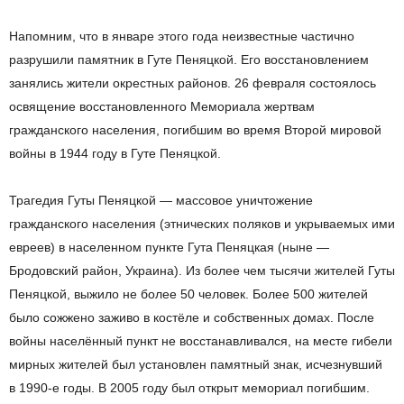
Напомним, что в
январе этого года неизвестные частично
разрушили памятник в
Гуте Пеняцкой. Его восстановлением
занялись жители окрестных районов. 26 февраля состоялось
освящение восстановленного Мемориала жертвам
гражданского населения, погибшим во
время Второй мировой
войны в
1944 году в
Гуте Пеняцкой.
Трагедия Гуты Пеняцкой
—
массовое уничтожение
гражданского населения (этнических поляков и
укрываемых ими
евреев) в
населенном пункте Гута Пеняцкая (ныне
—
Бродовский район, Украина). Из
более чем тысячи жителей Гуты
Пеняцкой, выжило не
более 50 человек. Более 500 жителей
было сожжено заживо в
костёле и
собственных домах. После
войны населённый пункт не
восстанавливался, на
месте гибели
мирных жителей был установлен памятный знак, исчезнувший
в
1990-е
годы. В
2005 году был открыт мемориал погибшим.