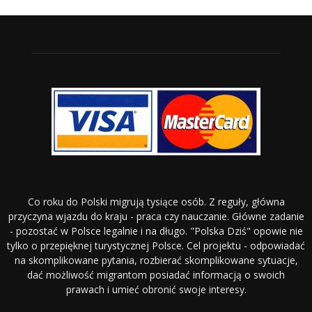
Co roku do Polski migrują tysiące osób. Z reguły, główna
przyczyna wjazdu do kraju - praca czy nauczanie. Główne zadanie
- pozostać w Polsce legalnie i na długo. "Polska Dziś" opowie nie
tylko o przepięknej turystycznej Polsce. Cel projektu - odpowiadać
na skomplikowane pytania, rozbierać skomplikowane sytuacje,
dać możliwość migrantom posiadać informacją o swoich
prawach i umieć obronić swoje interesy.