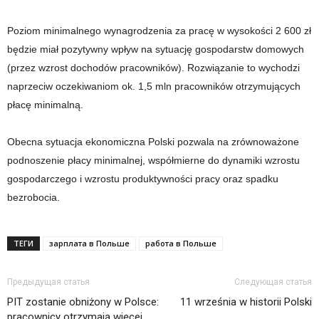
Poziom minimalnego wynagrodzenia za pracę w wysokości 2 600 zł
będzie miał pozytywny wpływ na sytuację gospodarstw domowych
(przez wzrost dochodów pracowników). Rozwiązanie to wychodzi
naprzeciw oczekiwaniom ok. 1,5 mln pracowników otrzymujących
płacę minimalną.
Obecna sytuacja ekonomiczna Polski pozwala na zrównoważone
podnoszenie płacy minimalnej, współmierne do dynamiki wzrostu
gospodarczego i wzrostu produktywności pracy oraz spadku
bezrobocia.
ТЕГИ
зарплата в Польше
работа в Польше
Предыдущая статья
Следующая статья
PIT zostanie obniżony w Polsce:
11 września w historii Polski
pracownicy otrzymają więcej