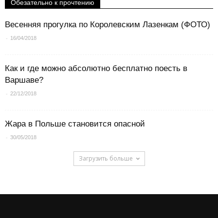
Обезательно к прочтению
Весенняя прогулка по Королевским Лазенкам (ФОТО)
-
16/04/2018
Как и где можно абсолютно бесплатно поесть в
Варшаве?
-
22/12/2018
Жара в Польше становится опасной
-
30/05/2018
Загрузить больше