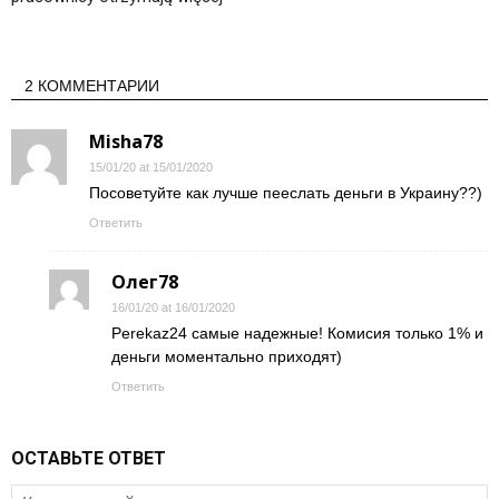
2 КОММЕНТАРИИ
Misha78
15/01/20 at 15/01/2020
Посоветуйте как лучше пееслать деньги в Украину??)
Ответить
Олег78
16/01/20 at 16/01/2020
Perekaz24 самые надежные! Комисия только 1% и
деньги моментально приходят)
Ответить
ОСТАВЬТЕ ОТВЕТ