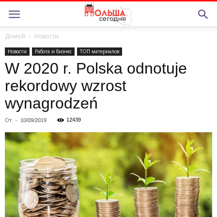
Домой
Новости
Новости
Работа и бизнес
ТОП материалов
W 2020 r. Polska odnotuje
rekordowy wzrost
wynagrodzeń
От
-
12439
10/09/2019