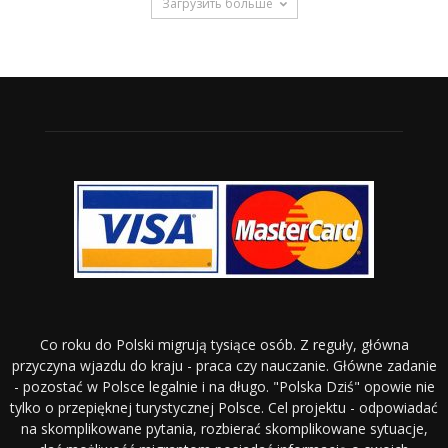
Загрузить больше
Co roku do Polski migrują tysiące osób. Z reguły, główna
przyczyna wjazdu do kraju - praca czy nauczanie. Główne zadanie
- pozostać w Polsce legalnie i na długo. "Polska Dziś" opowie nie
tylko o przepięknej turystycznej Polsce. Cel projektu - odpowiadać
na skomplikowane pytania, rozbierać skomplikowane sytuacje,