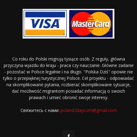
Co roku do Polski migrują tysiące osób. Z reguły, główna
przyczyna wjazdu do kraju - praca czy nauczanie. Główne zadanie
- pozostać w Polsce legalnie i na długo. "Polska Dziś" opowie nie
tylko o przepięknej turystycznej Polsce. Cel projektu - odpowiadać
na skomplikowane pytania, rozbierać skomplikowane sytuacje,
dać możliwość migrantom posiadać informacją o swoich
prawach i umieć obronić swoje interesy.
Свяжитесь с нами:
poland2daycom@gmail.com