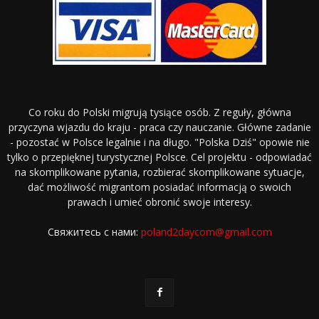
Co roku do Polski migrują tysiące osób. Z reguły, główna
przyczyna wjazdu do kraju - praca czy nauczanie. Główne zadanie
- pozostać w Polsce legalnie i na długo. "Polska Dziś" opowie nie
tylko o przepięknej turystycznej Polsce. Cel projektu - odpowiadać
na skomplikowane pytania, rozbierać skomplikowane sytuacje,
dać możliwość migrantom posiadać informacją o swoich
prawach i umieć obronić swoje interesy.
Свяжитесь с нами:
poland2daycom@gmail.com