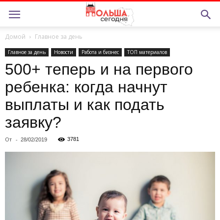
Домой
Главное за день
Главное за день
Новости
Работа и бизнес
ТОП материалов
500+ теперь и на первого
ребенка: когда начнут
выплаты и как подать
заявку?
От
-
3781
28/02/2019