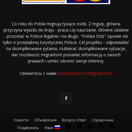
Co roku do Polski migrują tysiące osób. Z reguły, główna
przyczyna wjazdu do kraju - praca czy nauczanie. Główne zadanie
- pozostać w Polsce legalnie i na długo. "Polska Dziś" opowie nie
tylko o przepięknej turystycznej Polsce. Cel projektu - odpowiadać
na skomplikowane pytania, rozbierać skomplikowane sytuacje,
dać możliwość migrantom posiadać informacją o swoich
prawach i umieć obronić swoje interesy.
Свяжитесь с нами:
poland2daycom@gmail.com
Новости
Объявления
Вопрос-Ответ
Справочник
Поддержать
Язык: