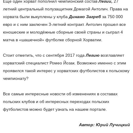
Еще один хорват пополнил чемпионский состав
Легии,
27
летний центральный полузащитник Домагой Антолич. Права на
хорвата были выкуплены у клуба
Динамо Загреб
за 750 000
евро и с ним заключен 3-летний контракт. Антолич прошел все
юношеские и молодёжные сборные своей страны и сыграл 4
матча в «шашечной» футболке сборной Хорватии.
Стоит отметить, что с сентября 2017 года
Легию
возглавляет
хорватский специалист Ромео Йозак. Возможно именно с этим
проявился такой интерес у хорватских футболистов к польскому
чемпионату?
Все самые интересные новости об изменениях в составах
польских клубов и об интересных переходах польских
футболистов можно будет узнать на нашем портале.
Автор: Юрий Лучицкий