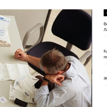
В
Л
-
К
п
-
Ж
-