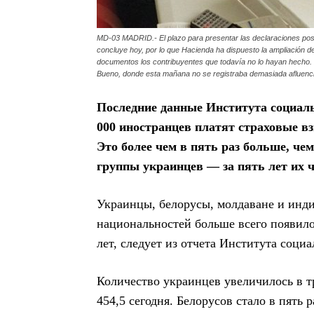
MD-03 MADRID.- El plazo para presentar las declaraciones pos
concluye hoy, por lo que Hacienda ha dispuesto la ampliación de 
documentos los contribuyentes que todavía no lo hayan hecho. 
Bueno, donde esta mañana no se registraba demasiada afluenci
Последние данные Института социаль
000 иностранцев платят страховые в
Это более чем в пять раз больше, чем
группы украинцев — за пять лет их ч
Украинцы, белорусы, молдаване и инд
национальностей больше всего появило
лет, следует из отчета Института соци
Количество украинцев увеличилось в три
454,5 сегодня. Белорусов стало в пять 