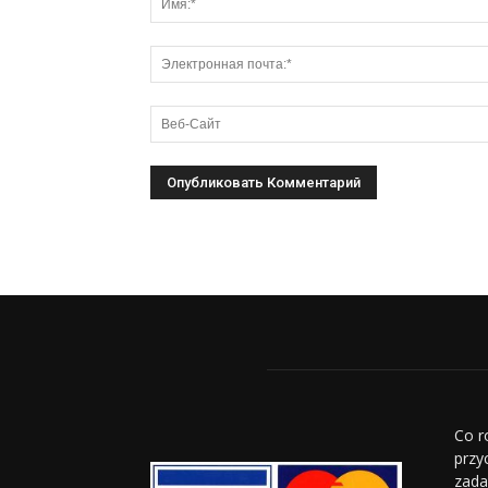
Co r
przy
zada