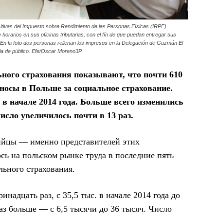
itivas del Impuesto sobre Rendimiento de las Personas Físicas (IRPF)
horarios en sus oficinas tributarias, con el fín de que puedan entregar sus
En la foto dos personas rellenan los impresos en la Delegación de Guzmán El
a de público. Efe/Oscar Moreno3P
ного страхования показывают, что почти 610
зносы в Польше за социальное страхование.
 в начале 2014 года. Больше всего изменились
исло увеличилось почти в 13 раз.
ийцы — именно представителей этих
сь на польском рынке труда в последние пять
ального страхования.
надцать раз, с 35,5 тыс. в начале 2014 года до
раз больше — с 6,5 тысячи до 36 тысяч. Число