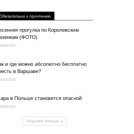
Обезательно к прочтению
есенняя прогулка по Королевским
азенкам (ФОТО)
16/04/2018
ак и где можно абсолютно бесплатно
оесть в Варшаве?
22/12/2018
ара в Польше становится опасной
30/05/2018
Загрузить больше