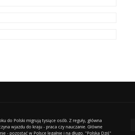
oku do Polski migrują tysiące osób. Z reguły, główna
czyna wjazdu do kraju - praca czy nauczanie. Główne
nie - pozostać w Polsce legalnie i na długo. "Polska Dziś"