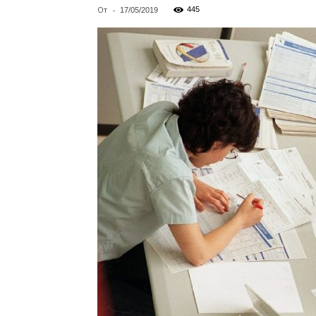
От
-
445
17/05/2019