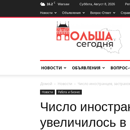
C
16.2
Warsaw
Суббота, Август 8, 2026
Рег
Новости
Объявления
Вопрос-Ответ
Справ
Польща
Сьогодні
НОВОСТИ
ОБЪЯВЛЕНИЯ
ВОПРОС-
Домой
Новости
Число иностранцев, застрахов
Новости
Работа и бизнес
Число иностра
увеличилось в 