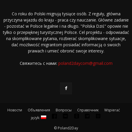
Co roku do Polski migrują tysiące osób. Z reguły, główna
przyczyna wjazdu do kraju - praca czy nauczanie. Główne zadanie
- pozostać w Polsce legalnie i na długo. "Polska Dziś" opowie nie
tylko o przepięknej turystycznej Polsce. Cel projektu - odpowiadać
na skomplikowane pytania, rozbierać skomplikowane sytuacje,
dać możliwość migrantom posiadać informacją o swoich
prawach i umieć obronić swoje interesy.
Свяжитесь с нами:
poland2daycom@gmail.com
Новости
Объявления
Вопросы
Справочник
Wspierać
język:
© Poland2Day