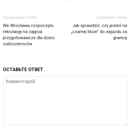
Предыдущая статья
Следующая статья
We Wrocławiu rozpoczęto
Jak sprawdzić, czy jesteś na
rekrutację na zajęcia
„czarnej liście” do wyjazdu za
przygotowawcze dla dzieci
granicę
cudzoziemców
ОСТАВЬТЕ ОТВЕТ