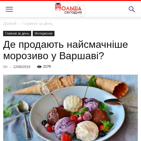
Домой
Главное за день
Главное за день
Интересное
Де продають найсмачніше
морозиво у Варшаві?
От
-
2179
12/06/2019