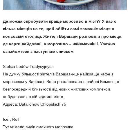
Де можна спробувати краще морозиво в місті? У вас є
кілька місяців на те, щоб обійти самі «смачні» місця в
польській столиці. Жителі Варшави розповіли про місця,
де черги найдовші, а морозиво – найсмачніші. Уважно
ознайомтеся з наступним списком.
Stolica Lodów Tradycyjnych
На думку більшості жителів Варшави-це найкраще кафе з
морозивом у Варшаві. Воно розташована в районі Бемово, в
безпосередній близькості від нових житлових комплексів,
побудованих в цій частині міста.
Адреса: Batalionów Chłopskich 75
Ice’ ‚ Roll
Тут чимало видів смачного морозива.