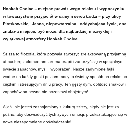
Hookah Choice – miejsce prawdziwego relaksu i wypoczynku
w towarzystwie przyjaciół w samym sercu Łodzi – przy ulicy
Piotrkowskiej. Jasna, niepowtarzalna i oddychająca życie, ona
znalazła miejsce, być może, dla najbardziej niezwykłej i
wyjątkowej atmosfery Hookah Choice.
Szisza to filozofia, która pozwala stworzyć zrelaksowaną przyjemną
atmosferę z elementami aromaterapii i zanurzyć się w specjalnym
świecie zapachów, myśli i wyobrażeń. Nasze zadymione fajki
wodne na każdy gust i poziom mocy to świetny sposób na relaks po
ciężkim i stresującym dniu pracy. Ten gęsty dym, obfitość smaków i
zapachów na pewno nie pozostawi obojętnym!
A jeśli nie jesteś zaznajomiony z kulturą sziszy, nigdy nie jest za
późno, aby doświadczyć tych żywych emocji, przekształcające się w
nowe niezapomniane doświadczenie!