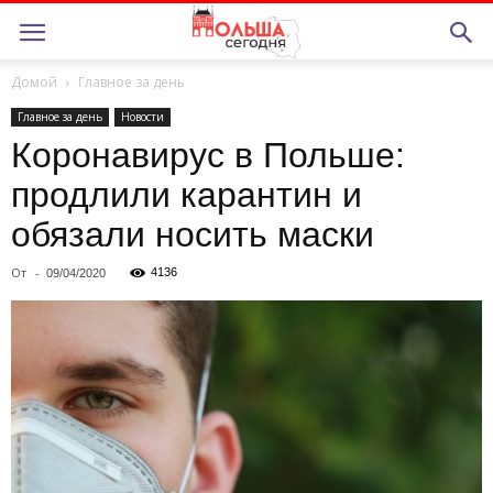
Домой
Главное за день
Главное за день
Новости
Коронавирус в Польше:
продлили карантин и
обязали носить маски
От
-
4136
09/04/2020