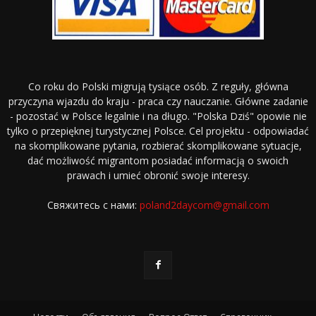
Co roku do Polski migrują tysiące osób. Z reguły, główna
przyczyna wjazdu do kraju - praca czy nauczanie. Główne zadanie
- pozostać w Polsce legalnie i na długo. "Polska Dziś" opowie nie
tylko o przepięknej turystycznej Polsce. Cel projektu - odpowiadać
na skomplikowane pytania, rozbierać skomplikowane sytuacje,
dać możliwość migrantom posiadać informacją o swoich
prawach i umieć obronić swoje interesy.
Свяжитесь с нами:
poland2daycom@gmail.com