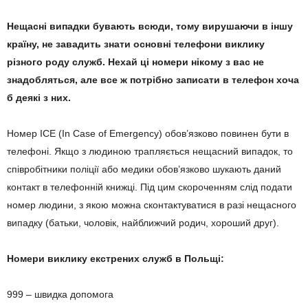
Нещасні випадки бувають всюди, тому вирушаючи в іншу
країну, не завадить знати основні телефони виклику
різного роду служб. Нехай ці номери нікому з вас не
знадобляться, але все ж потрібно записати в телефон хоча
б деякі з них.
Номер ICE (In Case of Emergency) обов’язково повинен бути в
телефоні. Якщо з людиною трапляється нещасний випадок, то
співробітники поліції або медики обов’язково шукають даний
контакт в телефонній книжці. Під цим скороченням слід подати
номер людини, з якою можна сконтактуватися в разі нещасного
випадку (батьки, чоловік, найближчий родич, хороший друг).
Номери виклику екстрених служб в Польщі:
999 – швидка допомога