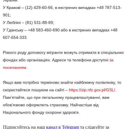
У Кракові – (12) 429-60-66, в екстрених випадках +48 787-513-
901;
У Любліні – (81) 531-88-89;
У Гданську – +48 583-460-690 або в екстрених випадках +48
607-654-333.
Різного роду допомогу мігранти можуть отримати в спеціальних
фондах або організаціях. Адреси та телефони доступні
за
посиланням
.
Якщо вам потрібно терміново знайти найближчу поліклініку, то
скористайтеся пошуком на сайті –
https://zip.nfz.gov.pl/GSL/
.
Пам’ятайте, що при легальному працевлаштуванні, вам
обов’язково оформлють страховку. Найчастіше від
Національного фонду охорони здоров’я.
Підписуйтесь на наш
канал в Telegram
та слідкуйте за