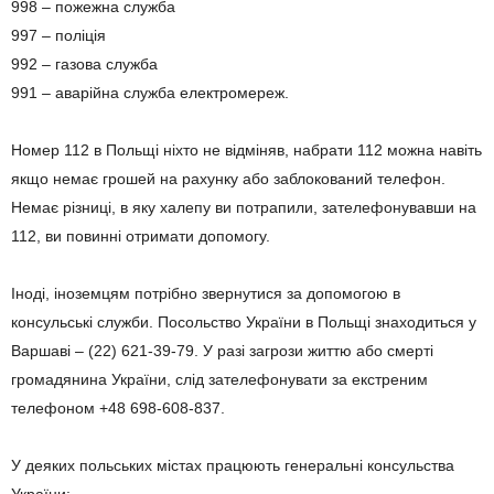
998 – пожежна служба
997 – поліція
992 – газова служба
991 – аварійна служба електромереж.
Номер 112 в Польщі ніхто не відміняв, набрати 112 можна навіть
якщо немає грошей на рахунку або заблокований телефон.
Немає різниці, в яку халепу ви потрапили, зателефонувавши на
112, ви повинні отримати допомогу.
Іноді, іноземцям потрібно звернутися за допомогою в
консульські служби. Посольство України в Польщі знаходиться у
Варшаві – (22) 621-39-79. У разі загрози життю або смерті
громадянина України, слід зателефонувати за екстреним
телефоном +48 698-608-837.
У деяких польських містах працюють генеральні консульства
України: