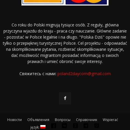
Co roku do Polski migrują tysiące osób. Z reguły, główna
przyczyna wjazdu do kraju - praca czy nauczanie. Główne zadanie
- pozostać w Polsce legalnie i na długo. "Polska Dziś" opowie nie
tylko o przepięknej turystycznej Polsce. Cel projektu - odpowiadać
na skomplikowane pytania, rozbierać skomplikowane sytuacje,
dać możliwość migrantom posiadać informacją o swoich
prawach i umieć obronić swoje interesy.
Свяжитесь с нами:
poland2daycom@gmail.com
Новости
Объявления
Вопросы
Справочник
Wspierać
język: