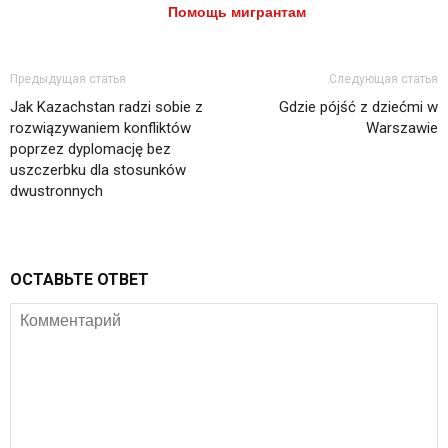
Помощь мигрантам
Предыдущая статья
Следующая статья
Jak Kazachstan radzi sobie z
Gdzie pójść z dziećmi w
rozwiązywaniem konfliktów
Warszawie
poprzez dyplomację bez
uszczerbku dla stosunków
dwustronnych
ОСТАВЬТЕ ОТВЕТ