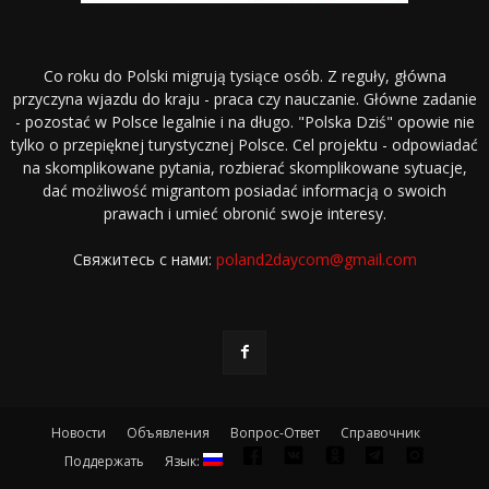
Co roku do Polski migrują tysiące osób. Z reguły, główna
przyczyna wjazdu do kraju - praca czy nauczanie. Główne zadanie
- pozostać w Polsce legalnie i na długo. "Polska Dziś" opowie nie
tylko o przepięknej turystycznej Polsce. Cel projektu - odpowiadać
na skomplikowane pytania, rozbierać skomplikowane sytuacje,
dać możliwość migrantom posiadać informacją o swoich
prawach i umieć obronić swoje interesy.
Свяжитесь с нами:
poland2daycom@gmail.com
Новости
Объявления
Вопрос-Ответ
Справочник
Поддержать
Язык: