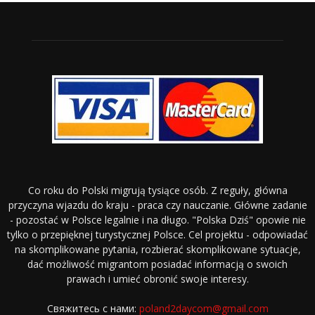
Co roku do Polski migrują tysiące osób. Z reguły, główna
przyczyna wjazdu do kraju - praca czy nauczanie. Główne zadanie
- pozostać w Polsce legalnie i na długo. "Polska Dziś" opowie nie
tylko o przepięknej turystycznej Polsce. Cel projektu - odpowiadać
na skomplikowane pytania, rozbierać skomplikowane sytuacje,
dać możliwość migrantom posiadać informacją o swoich
prawach i umieć obronić swoje interesy.
Свяжитесь с нами:
poland2daycom@gmail.com