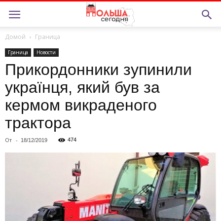
Домой
Граница
Граница
Новости
Прикордонники зупинили
українця, який був за
кермом викраденого
трактора
От
-
474
18/12/2019