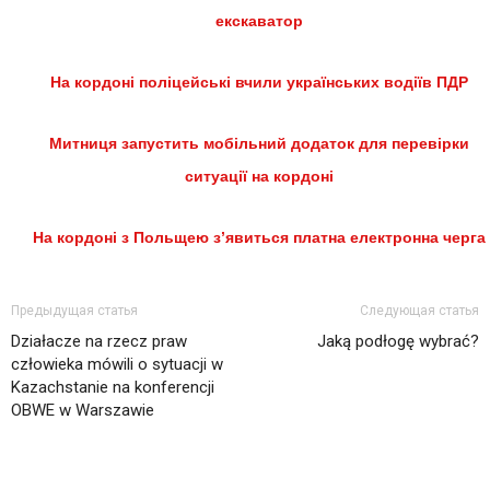
екскаватор
На кордоні поліцейські вчили українських водіїв ПДР
Митниця запустить мобільний додаток для перевірки
ситуації на кордоні
На кордоні з Польщею з’явиться платна електронна черга
Предыдущая статья
Следующая статья
Działacze na rzecz praw
Jaką podłogę wybrać?
człowieka mówili o sytuacji w
Kazachstanie na konferencji
OBWE w Warszawie