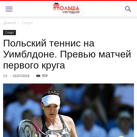
Домой
Спорт
Спорт
Польский теннис на
Уимблдоне. Превью матчей
первого круга
От
-
419
01/07/2018