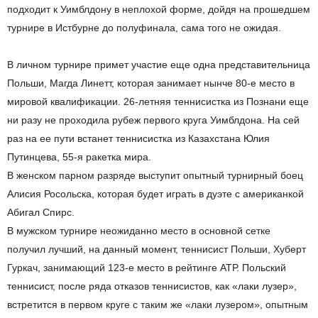
подходит к Уимблдону в неплохой форме, дойдя на прошедшем
турнире в Истбурне до полуфинала, сама того не ожидая.
В личном турнире примет участие еще одна представительница
Польши, Магда Линетт, которая занимает нынче 80-е место в
мировой квалификации. 26-летняя теннисистка из Познани еще
ни разу не проходила рубеж первого круга Уимблдона. На сей
раз на ее пути встанет теннисистка из Казахстана Юлия
Путинцева, 55-я ракетка мира.
В женском парном разряде выступит опытный турнирный боец
Алисия Росольска, которая будет играть в дуэте с американкой
Абигал Спирс.
В мужском турнире неожиданно место в основной сетке
получил лучший, на данный момент, теннисист Польши, Хуберт
Гуркач, занимающий 123-е место в рейтинге АТР. Польский
теннисист, после ряда отказов теннисистов, как «лаки лузер»,
встретится в первом круге с таким же «лаки лузером», опытным