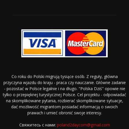
Co roku do Polski migrują tysiące osób. Z reguły, główna
przyczyna wjazdu do kraju - praca czy nauczanie. Główne zadanie
- pozostać w Polsce legalnie i na długo. "Polska Dziś" opowie nie
tylko o przepięknej turystycznej Polsce. Cel projektu - odpowiadać
na skomplikowane pytania, rozbierać skomplikowane sytuacje,
dać możliwość migrantom posiadać informacją o swoich
prawach i umieć obronić swoje interesy.
Свяжитесь с нами:
poland2daycom@gmail.com