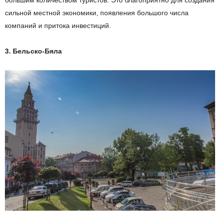
больш
им
количество
м
туристов.
Это
благоприятн
о для
создани
я
сильной местной экономики, появлени
я
большого числа
компаний и приток
а
инвестиций.
3.
Бельско-Бяла