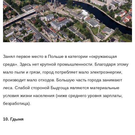
Занял первое место в Польше в категории «окружающ
ая
сред
а»
.
З
десь нет крупной промышленности. Благодаря этому
мало пыли и грязи,
город
потребляет мало электроэнергии,
производит мало отходов. Большую часть города занимают
леса. Слабой стороной Быдгощ
а
являются материальные
условия жизни населения (ниже среднего уровня зарплаты,
безработица).
1
0. Гдыня