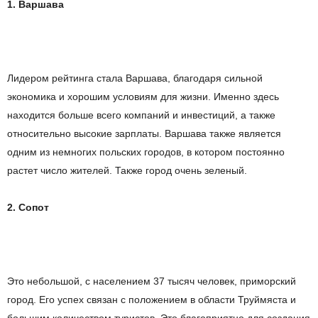
1. Варшава
Лидер
ом рейтинга стала Варшава, благодаря
сильн
ой
экономика и хороши
м
условия
м
для жизни. Именно здесь
находится больше всего компаний и инвестиций,
а также
относительно высокие зарплаты. Варшава также является
одним из немногих польских городов,
в
котор
ом
постоянно
растет число
жителей. Также город
очень
зелены
й
.
2.
Сопот
Это
небольшой,
с населением
37 тысяч
человек,
приморский
город.
Е
го успех
связан с
положение
м
в области
Труймяста
и