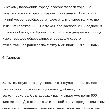
Высоко
му
положени
ю
города способствовали хорошие
результаты в категории «окружающ
ая
сред
а»
.
В
частности,
низкий уровень выбросов, а также значительное количество
зеленых насаждений – Бельско-Бяла расположен у подножия
Шленских
Бескидов. Кроме того, почти все депутаты в городе
имеют высшее образование, в городском совете —
относительное равновесие между мужчинами и женщинами.
4.
Гданьск
Занял высокую четвертую позицию. Регулярно выигрывает
рейтинги
на польский город самый удобный для
велосипедистов.
С
еть дорожек насчитывает уже почти 600
километров. Для этого в значительной части города ввели зоны
спокойного движения с максимальной скоростью 30км/ч, что,