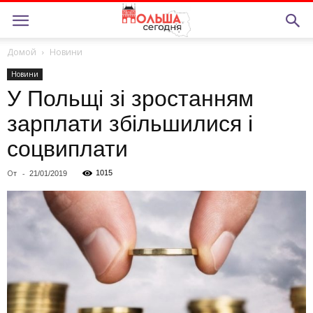
Домой
Новини
Новини
У Польщі зі зростанням
зарплати збільшилися і
соцвиплати
От
-
1015
21/01/2019