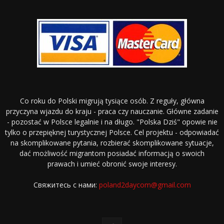
Co roku do Polski migrują tysiące osób. Z reguły, główna
przyczyna wjazdu do kraju - praca czy nauczanie. Główne zadanie
- pozostać w Polsce legalnie i na długo. "Polska Dziś" opowie nie
tylko o przepięknej turystycznej Polsce. Cel projektu - odpowiadać
na skomplikowane pytania, rozbierać skomplikowane sytuacje,
dać możliwość migrantom posiadać informacją o swoich
prawach i umieć obronić swoje interesy.
Свяжитесь с нами:
poland2daycom@gmail.com