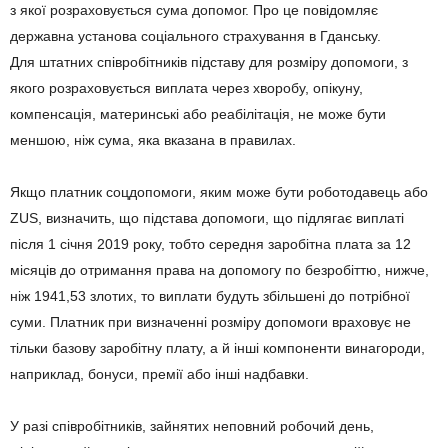
з якої розраховується сума допомог. Про це повідомляє
державна установа соціального страхування в Гданську.
Для штатних співробітників підставу для розміру допомоги, з
якого розраховується виплата через хворобу, опікуну,
компенсація, материнські або реабілітація, не може бути
меншою, ніж сума, яка вказана в правилах.
Якщо платник соцдопомоги, яким може бути роботодавець або
ZUS, визначить, що підстава допомоги, що підлягає виплаті
після 1 січня 2019 року, тобто середня заробітна плата за 12
місяців до отримання права на допомогу по безробіттю, нижче,
ніж 1941,53 злотих, то виплати будуть збільшені до потрібної
суми. Платник при визначенні розміру допомоги враховує не
тільки базову заробітну плату, а й інші компоненти винагороди,
наприклад, бонуси, премії або інші надбавки.
У разі співробітників, зайнятих неповний робочий день,