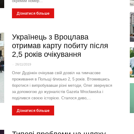
окремий номер...
Дізнатися більше
Українець з Вроцлава
отримав карту побиту після
2,5 років очікування
-
26/11/2019
Олег Дудінкін очікував свій дозвіл на тимчасове
проживання в Польщі близько 2, 5 років. Втомившись
боротися і випробувавши різні методи, Олег звернувся
за допомогою до журналістів Gazeta Wrocławska і
поділився своєю історією. Сталося диво,...
Дізнатися більше
Типові проблеми на шляху