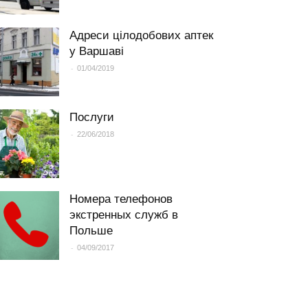
Адреси цілодобових аптек
у Варшаві
-
01/04/2019
Послуги
-
22/06/2018
Номера телефонов
экстренных служб в
Польше
-
04/09/2017