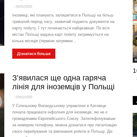
-
06/02/2020
Іноземці, які планують залишитися в Польщі на більш
тривалий період часу, зазвичай подають документи на
карту побуту. І тут починається найцікавіше. По всіх
містах Польщі видача карт побиту затримується на
кілька місяців (терміни затримки...
Дізнатися більше
В
1
З’явилася ще одна гаряча
-
лінія для іноземців у Польщі
-
03/02/2020
У Сілезькому Воєводському управлінні в Катовіце
почала працювати інфолінія для іноземців, які не є
громадянами Європейського Союзу. Зателефонувавши
за номером телефону, можна дізнатися про легалізацію
свого перебування та виконання роботи в Польщі. Діє