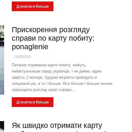
Дізнатися більше
Прискорення розгляду
справи по карту побиту:
ponaglenie
-
06/03/2019
Питання отримання карти побиту, мабуть,
найактуальніше серед українців. І не дивно, адже
замість 2 місяців, трудові мігранти проводять в
очікуванні рік, а то і більше. Все більше і більше охочих
прискорити розгляд своєї справи....
Дізнатися більше
Як швидко отримати карту