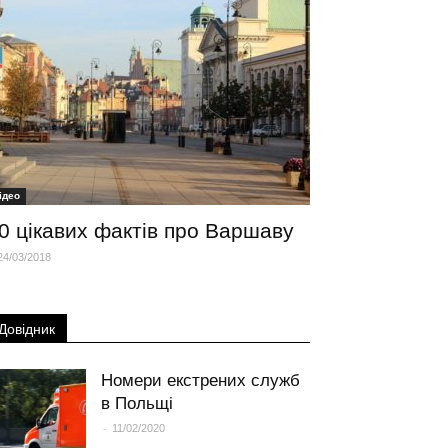
iдео
0 цікавих фактів про Варшаву
24/03/2018
Довідник
Номери екстрених служб
в Польщі
-
11/02/2020