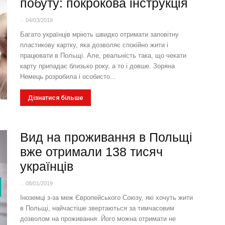
побуту: покрокова інструкція
-
04/03/2019
Багато українців мріють швидко отримати заповітну
пластикову картку, яка дозволяє спокійно жити і
працювати в Польщі. Але, реальність така, що чекати
карту припадає близько року, а то і довше. Зоряна
Немець розробила і особисто...
Дізнатися більше
Вид на проживання в Польщі
вже отримали 138 тисяч
українців
-
08/01/2019
Іноземці з-за меж Європейського Союзу, які хочуть жити
в Польщі, найчастіше звертаються за тимчасовим
дозволом на проживання. Його можна отримати не