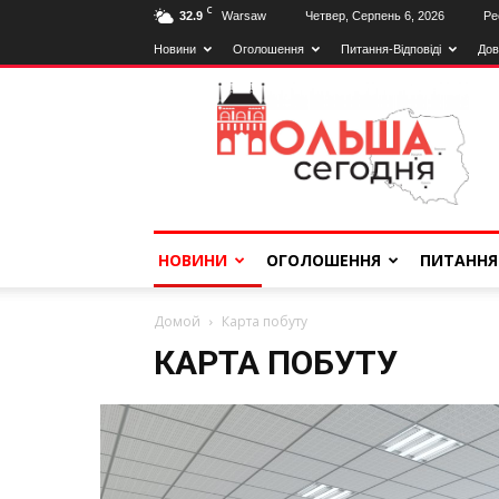
C
32.9
Warsaw
Четвер, Серпень 6, 2026
Ре
Новини
Оголошення
Питання-Відповіді
Дов
Польща
Сьогодні
НОВИНИ
ОГОЛОШЕННЯ
ПИТАННЯ
Домой
Карта побуту
КАРТА ПОБУТУ