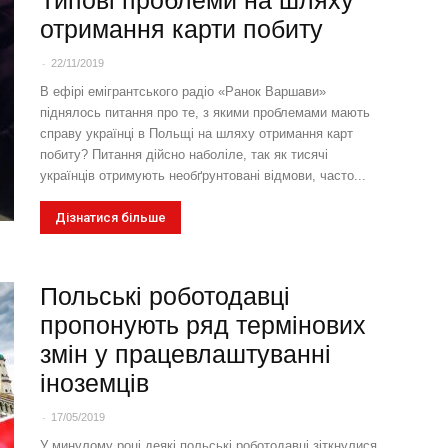
отримання карти побиту
-
22/11/2019
В ефірі емігрантського радіо «Ранок Варшави»
піднялось питання про те, з якими проблемами мають
справу українці в Польщі на шляху отримання карт
побиту? Питання дійсно наболіле, так як тисячі
українців отримують необґрунтовані відмови, часто...
Дізнатися більше
Польські роботодавці
пропонують ряд термінових
змін у працевлаштуванні
іноземців
-
17/05/2019
У минулому році деякі польські роботодавці зіткнулися