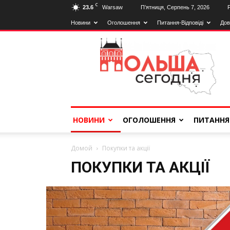
C
23.6
Warsaw
П’ятниця, Серпень 7, 2026
Новини
Оголошення
Питання-Відповіді
Дов
Польща
Сьогодні
НОВИНИ
ОГОЛОШЕННЯ
ПИТАННЯ
Домой
Покупки та акції
ПОКУПКИ ТА АКЦІЇ