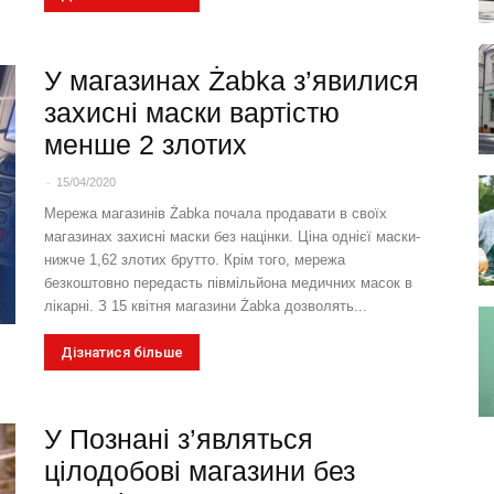
У магазинах Żabka з’явилися
захисні маски вартістю
менше 2 злотих
-
15/04/2020
Мережа магазинів Żabka почала продавати в своїх
магазинах захисні маски без націнки. Ціна однієї маски-
нижче 1,62 злотих брутто. Крім того, мережа
безкоштовно передасть півмільйона медичних масок в
лікарні. З 15 квітня магазини Żabka дозволять...
Дізнатися більше
У Познані з’являться
цілодобові магазини без