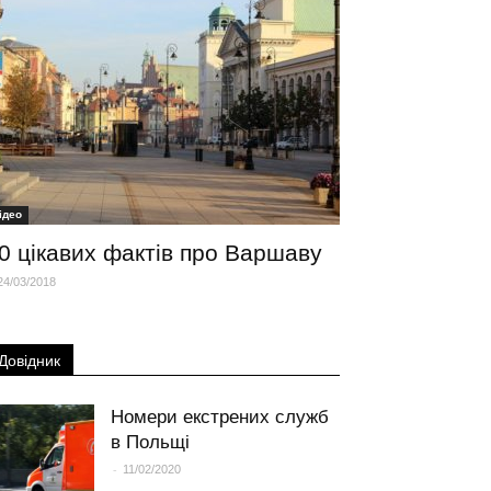
iдео
0 цікавих фактів про Варшаву
24/03/2018
Довідник
Номери екстрених служб
в Польщі
-
11/02/2020