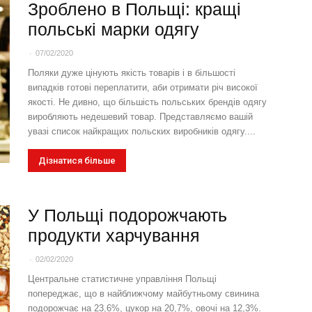
Зроблено в Польщі: кращі
польські марки одягу
-
07/02/2020
Поляки дуже цінують якість товарів і в більшості
випадків готові переплатити, аби отримати річ високої
якості. Не дивно, що більшість польських брендів одягу
виробляють недешевий товар. Представляємо вашій
увазі список найкращих польских виробників одягу....
Дізнатися більше
У Польщі подорожчають
продукти харчування
-
02/02/2020
Центральне статистичне управління Польщі
попереджає, що в найближчому майбутньому свинина
подорожчає на 23,6%, цукор на 20,7%, овочі на 12,3%.