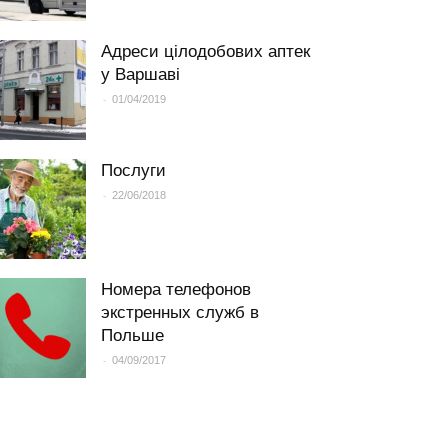
Адреси цілодобових аптек
у Варшаві
-
01/04/2019
Послуги
-
22/06/2018
Номера телефонов
экстренных служб в
Польше
-
04/09/2017