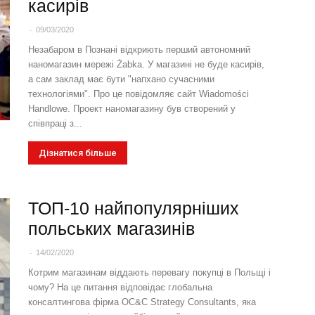
касирів
-
09/03/2020
Незабаром в Познані відкриють перший автономний
наномагазин мережі Żabka. У магазині не буде касирів,
а сам заклад має бути "напхано сучасними
технологіями". Про це повідомляє сайт Wiadomości
Handlowe. Проект наномагазину був створений у
співпраці з...
Дізнатися більше
ТОП-10 найпопулярніших
польських магазинів
-
14/02/2020
Котрим магазинам віддають перевагу покупці в Польщі і
чому? На це питання відповідає глобальна
консалтингова фірма OC&C Strategy Consultants, яка