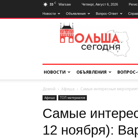
C
33
Warsaw
Четверг, Август 6, 2026
Регис
Новости
Объявления
Вопрос-Ответ
Справ
Польща
Сьогодні
НОВОСТИ
ОБЪЯВЛЕНИЯ
ВОПРОС-
Домой
Афиша
Самые интересные мероприятия
Афиша
ТОП материалов
Самые интерес
12 ноября): Ва