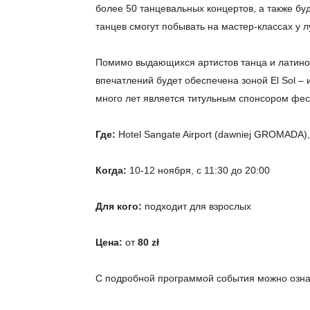
более 50 танцевальных концертов, а также бу
танцев смогут побывать на мастер-классах у 
Помимо выдающихся артистов танца и латино
впечатлений будет обеспечена зоной El Sol –
много лет является титульным спонсором фес
Где
:
Hotel Sangate Airport (dawniej GROMADA), 
Когда:
10-12 ноября, с 11:30 до 20:00
Для кого:
подходит для взрослых
Цена:
от
80
z
ł
С подробной программой события можно озн