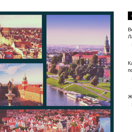
В
Л
-
К
п
-
Ж
-