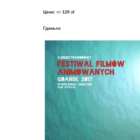
Цена:
от
120
z
ł
Гданьск