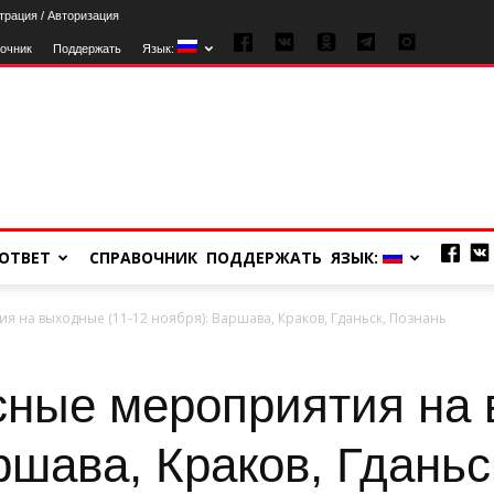
трация / Авторизация
очник
Поддержать
Язык:
ОТВЕТ
СПРАВОЧНИК
ПОДДЕРЖАТЬ
ЯЗЫК:
 на выходные (11-12 ноября): Варшава, Краков, Гданьск, Познань
ные мероприятия на 
ршава, Краков, Гданьс