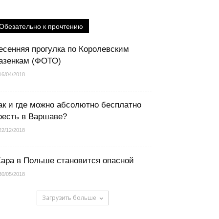
Обезательно к прочтению
есенняя прогулка по Королевским
азенкам (ФОТО)
16/04/2018
ак и где можно абсолютно бесплатно
оесть в Варшаве?
22/12/2018
ара в Польше становится опасной
30/05/2018
Загрузить больше