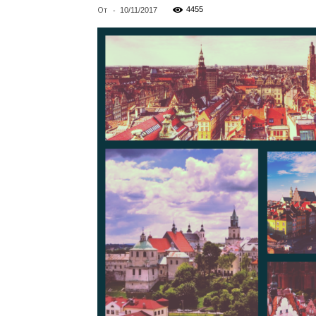
От
-
4455
10/11/2017