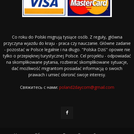
Co roku do Polski migrują tysiące osób. Z reguły, główna
przyczyna wjazdu do kraju - praca czy nauczanie. Główne zadanie
- pozostać w Polsce legalnie i na długo. "Polska Dziś" opowie nie
tylko o przepięknej turystycznej Polsce. Cel projektu - odpowiadać
na skomplikowane pytania, rozbierać skomplikowane sytuacje,
dać możliwość migrantom posiadać informacją o swoich
prawach i umieć obronić swoje interesy.
Свяжитесь с нами:
poland2daycom@gmail.com