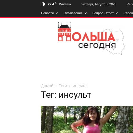
C
27.4
Warsaw
Четверг, Август 6, 2026
Рег
Новости
Объявления
Вопрос-Ответ
Справ
Польща
Сьогодні
Домой
Теги
инсульт
Тег: инсульт