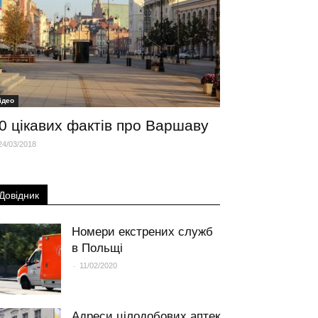
iдео
0 цікавих фактів про Варшаву
24/03/2018
Довідник
Номери екстрених служб
в Польщі
-
11/02/2020
Адреси цілодобових аптек