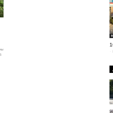
В
1
ны
-
б