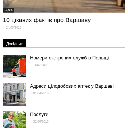
Вiдео
10 цікавих фактів про Варшаву
-
24/03/2018
Довідник
Номери екстрених служб в Польщі
-
11/02/2020
Адреси цілодобових аптек у Варшаві
-
01/04/2019
Послуги
-
22/06/2018