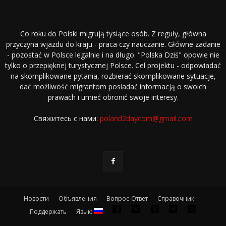
Co roku do Polski migrują tysiące osób. Z reguły, główna
przyczyna wjazdu do kraju - praca czy nauczanie. Główne zadanie
- pozostać w Polsce legalnie i na długo. "Polska Dziś" opowie nie
tylko o przepięknej turystycznej Polsce. Cel projektu - odpowiadać
na skomplikowane pytania, rozbierać skomplikowane sytuacje,
dać możliwość migrantom posiadać informacją o swoich
prawach i umieć obronić swoje interesy.
Свяжитесь с нами:
poland2daycom@gmail.com
Новости
Объявления
Вопрос-Ответ
Справочник
Поддержать
Язык: