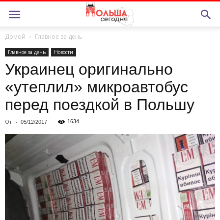
Домой
Главное за день
Главное за день
Новости
Украинец оригинально
«утеплил» микроавтобус
перед поездкой в Польшу
От
-
1634
05/12/2017