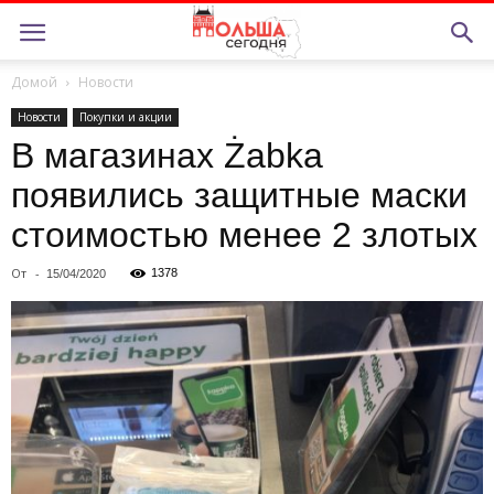
Домой
Новости
Новости
Покупки и акции
В магазинах Żabka
появились защитные маски
стоимостью менее 2 злотых
От
-
1378
15/04/2020