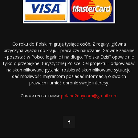
Co roku do Polski migrują tysiące osób. Z reguły, główna
przyczyna wjazdu do kraju - praca czy nauczanie. Główne zadanie
- pozostać w Polsce legalnie i na długo. "Polska Dziś" opowie nie
tylko o przepięknej turystycznej Polsce. Cel projektu - odpowiadać
na skomplikowane pytania, rozbierać skomplikowane sytuacje,
dać możliwość migrantom posiadać informacją o swoich
prawach i umieć obronić swoje interesy.
Свяжитесь с нами:
poland2daycom@gmail.com