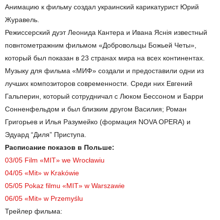
Анимацию к фильму создал украинский карикатурист Юрий
Журавель.
Режиссерский дуэт Леонида Кантера и Ивана Яснія известный
повнтометражним фильмом «Добровольцы Божьей Четы»,
который был показан в 23 странах мира на всех континентах.
Музыку для фильма «МИФ» создали и предоставили одни из
лучших композиторов современности. Среди них Евгений
Гальперин, который сотрудничал с Люком Бессоном и Барри
Сонненфельдом и был близким другом Василия; Роман
Григорьев и Илья Разумейко (формация NOVA OPERA) и
Эдуард “Диля” Приступа.
Расписание показов в Польше:
03/05 Film «MIT» we Wrocławiu
04/05 «Mit» w Krakówie
05/05 Pokaz filmu «MIT» w Warszawie
06/05 «Mit» w Przemyślu
Трейлер фильма: