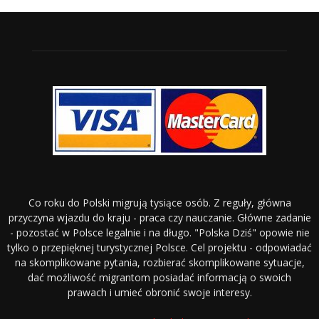
Co roku do Polski migrują tysiące osób. Z reguły, główna
przyczyna wjazdu do kraju - praca czy nauczanie. Główne zadanie
- pozostać w Polsce legalnie i na długo. "Polska Dziś" opowie nie
tylko o przepięknej turystycznej Polsce. Cel projektu - odpowiadać
na skomplikowane pytania, rozbierać skomplikowane sytuacje,
dać możliwość migrantom posiadać informacją o swoich
prawach i umieć obronić swoje interesy.