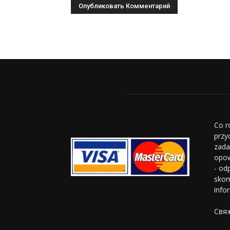
Co r
przy
zada
opow
- od
skom
info
Свяж