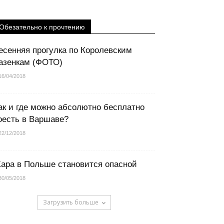
Обезательно к прочтению
есенняя прогулка по Королевским
азенкам (ФОТО)
16/04/2018
ак и где можно абсолютно бесплатно
оесть в Варшаве?
22/12/2018
ара в Польше становится опасной
30/05/2018
Загрузить больше