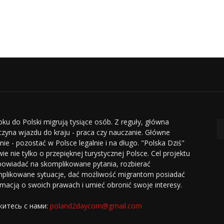
oku do Polski migrują tysiące osób. Z reguły, główna
czyna wjazdu do kraju - praca czy nauczanie. Główne
nie - pozostać w Polsce legalnie i na długo. "Polska Dziś"
ie nie tylko o przepięknej turystycznej Polsce. Cel projektu
powiadać na skomplikowane pytania, rozbierać
plikowane sytuacje, dać możliwość migrantom posiadać
rmacją o swoich prawach i umieć obronić swoje interesy.
итесь с нами:
poland2daycom@gmail.com