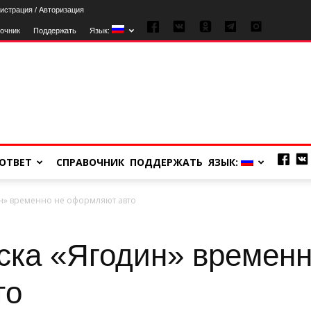
истрация / Авторизация
очник
Поддержать
Язык:
ОТВЕТ
СПРАВОЧНИК
ПОДДЕРЖАТЬ
ЯЗЫК:
ин» временно не оформляют авто
уска «Ягодин» временн
то