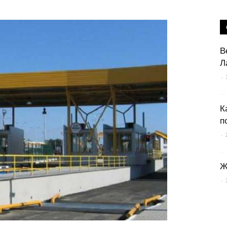
В
Л
-
К
п
-
Ж
-