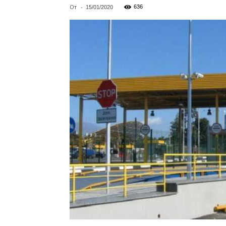
От
-
636
15/01/2020