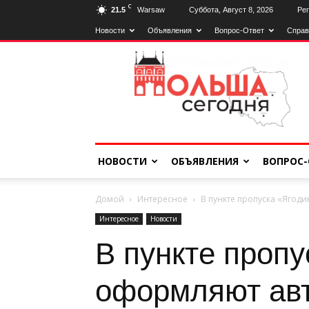
C
21.5
Warsaw
Суббота, Август 8, 2026
Рег
Новости
Объявления
Вопрос-Ответ
Справ
Польща
Сьогодні
НОВОСТИ
ОБЪЯВЛЕНИЯ
ВОПРОС-
Домой
Интересное
В пункте пропуска «Ягод
Интересное
Новости
В пункте проп
оформляют ав