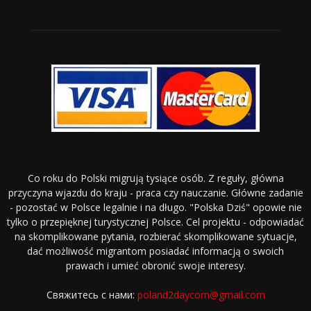
Co roku do Polski migrują tysiące osób. Z reguły, główna
przyczyna wjazdu do kraju - praca czy nauczanie. Główne zadanie
- pozostać w Polsce legalnie i na długo. "Polska Dziś" opowie nie
tylko o przepięknej turystycznej Polsce. Cel projektu - odpowiadać
na skomplikowane pytania, rozbierać skomplikowane sytuacje,
dać możliwość migrantom posiadać informacją o swoich
prawach i umieć obronić swoje interesy.
Свяжитесь с нами:
poland2daycom@gmail.com