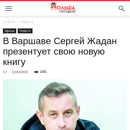
Домой
Афиша
Афиша
Новости
В Варшаве Сергей Жадан
презентует свою новую
книгу
От
-
1381
22/03/2019