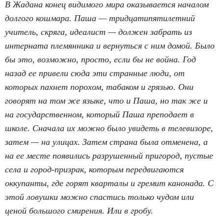
В Жадана конец видимого мира оказывается началом
долгого кошмара. Паша — тридцатипятилетний
учитель, скряга, идеалист — должен забрать из
интерната племянника и вернуться с ним домой. Было
бы это, возможно, просто, если бы не война. Год
назад ее привели сюда эти странные люди, от
которых пахнет порохом, табаком и грязью. Они
говорят на том же языке, что и Паша, но так же и
на государственном, который Паша преподает в
школе. Сначала их можно было увидеть в телевизоре,
затем — на улицах. Затем страна была отменена, а
на ее месте появились разрушенный пригород, пустые
села и город-призрак, которым передвигаются
оккупанты, где горят кварталы и гремит канонада. С
этой ловушки можно спастись только чудом или
ценой большого смирения. Или в гробу.