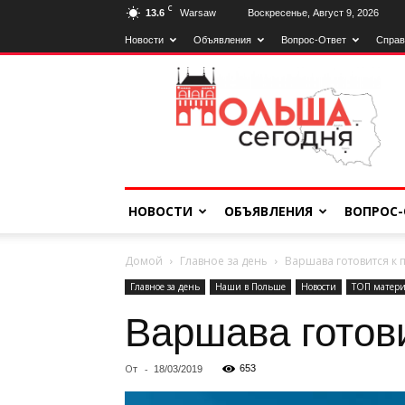
C
13.6
Warsaw
Воскресенье, Август 9, 2026
Новости
Объявления
Вопрос-Ответ
Справ
Польща
Сьогодні
НОВОСТИ
ОБЪЯВЛЕНИЯ
ВОПРОС-
Домой
Главное за день
Варшава готовится к
Главное за день
Наши в Польше
Новости
ТОП матери
Варшава готов
От
-
653
18/03/2019