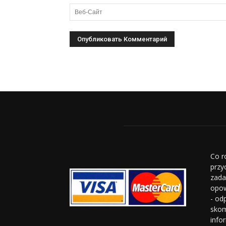
Co r
przy
zada
opow
- od
skom
info