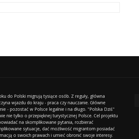
oku do Polski migrują tysiące osób. Z reguły, główna
czyna wjazdu do kraju - praca czy nauczanie. Główne
nie - pozostać w Polsce legalnie i na długo. "Polska Dziś"
ie nie tylko o przepięknej turystycznej Polsce. Cel projektu
powiadać na skomplikowane pytania, rozbierać
plikowane sytuacje, dać możliwość migrantom posiadać
rmacją o swoich prawach i umieć obronić swoje interesy.