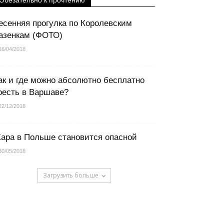
Обезательно к прочтению
есенняя прогулка по Королевским
азенкам (ФОТО)
16/04/2018
ак и где можно абсолютно бесплатно
оесть в Варшаве?
22/12/2018
ара в Польше становится опасной
30/05/2018
Загрузить больше