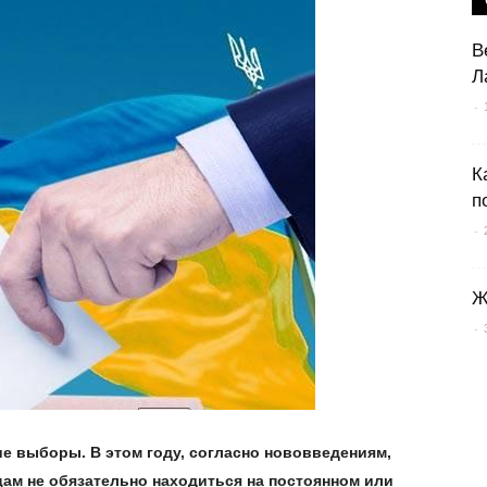
В
Л
-
К
п
-
Ж
-
ие выборы. В этом году, согласно нововведениям,
цам не обязательно находиться на постоянном или