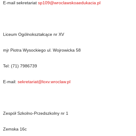
E-mail sekretariat
sp109@wroclawskoaedukacia.pl
Liceum Ogólnokształcące nr XV
mjr Piotra Wysockiego ul. Wojrowicka 58
Tel: (71) 7986739
E-mail:
sekretariat@loxv.wroclaw.pl
Zespół Szkolno-Przedszkolny nr 1
Zemska 16c