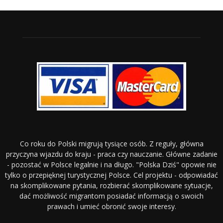
Co roku do Polski migrują tysiące osób. Z reguły, główna
przyczyna wjazdu do kraju - praca czy nauczanie. Główne zadanie
- pozostać w Polsce legalnie i na długo. "Polska Dziś" opowie nie
tylko o przepięknej turystycznej Polsce. Cel projektu - odpowiadać
na skomplikowane pytania, rozbierać skomplikowane sytuacje,
dać możliwość migrantom posiadać informacją o swoich
prawach i umieć obronić swoje interesy.