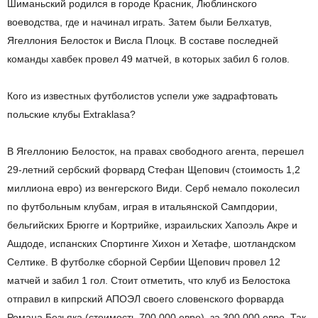
Шиманьский родился в городе Красник, Люблинского
воеводства, где и начинал играть. Затем были Белхатув,
Ягеллония Белосток и Висла Плоцк. В составе последней
команды хавбек провел 49 матчей, в которых забил 6 голов.
Кого из известных футболистов успели уже задрафтовать
польские клубы Extraklasa?
В Ягеллонию Белосток, на правах свободного агента, перешел
29-летний сербский форвард Стефан Щепович (стоимость 1,2
миллиона евро) из венгерского Види. Серб немало поколесил
по футбольным клубам, играя в итальянской Сампдории,
бельгийских Брюгге и Кортрийке, израильских Хапоэль Акре и
Ашдоде, испанских Спортинге Хихон и Хетафе, шотландском
Селтике. В футболке сборной Сербии Щепович провел 12
матчей и забил 1 гол. Стоит отметить, что клуб из Белостока
отправил в кипрский АПОЭЛ своего словенского форварда
Романа Безьяка (стоимость 700 000 евро), за 300 000 евро. Так