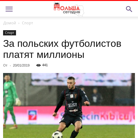
Домой
Спорт
Спорт
За польских футболистов
платят миллионы
От
-
441
20/01/2019