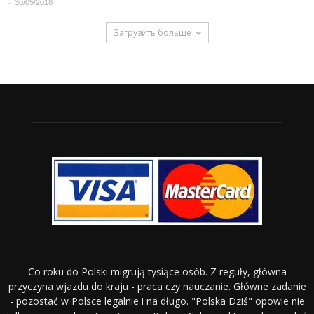
-
30/05/2018
Загрузить больше
Co roku do Polski migrują tysiące osób. Z reguły, główna
przyczyna wjazdu do kraju - praca czy nauczanie. Główne zadanie
- pozostać w Polsce legalnie i na długo. "Polska Dziś" opowie nie