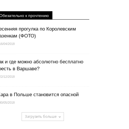
Обезательно к прочтению
есенняя прогулка по Королевским
азенкам (ФОТО)
16/04/2018
ак и где можно абсолютно бесплатно
оесть в Варшаве?
22/12/2018
ара в Польше становится опасной
30/05/2018
Загрузить больше