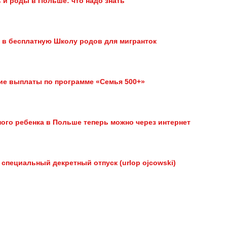
 и роды в Польше: что надо знать
в бесплатную Школу родов для мигранток
кие выплаты по программе «Семья 500+»
ого ребенка в Польше теперь можно через интернет
специальный декретный отпуск (urlop ojcowski)