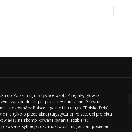
oku do Polski migrują tysiące osób. Z reguły, główna
czyna wjazdu do kraju - praca czy nauczanie. Główne
nie - pozostać w Polsce legalnie i na długo. "Polska Dziś"
ie nie tylko o przepięknej turystycznej Polsce. Cel projektu
powiadać na skomplikowane pytania, rozbierać
plikowane sytuacje, dać możliwość migrantom posiadać