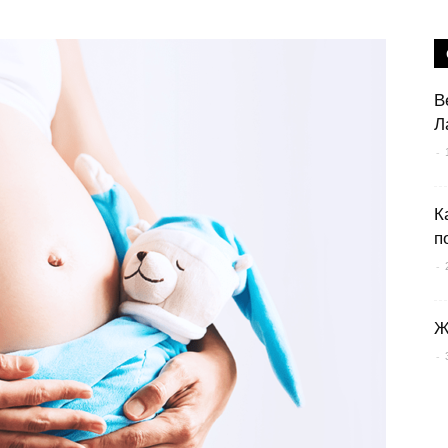
В
Л
-
К
п
-
Ж
-