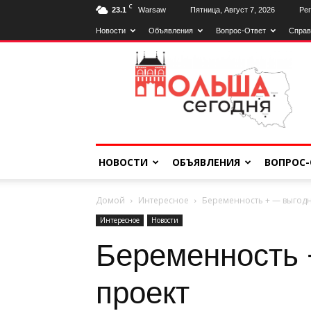
C
23.1
Warsaw
Пятница, Август 7, 2026
Рег
Новости
Объявления
Вопрос-Ответ
Справ
Польща
Сьогодні
НОВОСТИ
ОБЪЯВЛЕНИЯ
ВОПРОС-
Домой
Интересное
Беременность + — выгодн
Интересное
Новости
Беременность 
проект