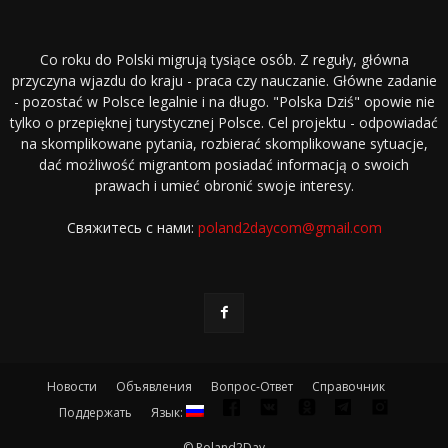
Co roku do Polski migrują tysiące osób. Z reguły, główna
przyczyna wjazdu do kraju - praca czy nauczanie. Główne zadanie
- pozostać w Polsce legalnie i na długo. "Polska Dziś" opowie nie
tylko o przepięknej turystycznej Polsce. Cel projektu - odpowiadać
na skomplikowane pytania, rozbierać skomplikowane sytuacje,
dać możliwość migrantom posiadać informacją o swoich
prawach i umieć obronić swoje interesy.
Свяжитесь с нами:
poland2daycom@gmail.com
Новости
Объявления
Вопрос-Ответ
Справочник
Поддержать
Язык:
© Poland2Day